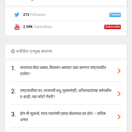
273
Followers
Follow
2.09K
Subscribers
Subscribe
चर्चेतील प्रमुख बातम्या
1.
भाजपला मोठा धक्का, विद्यमान आमदार उद्या करणार राष्ट्रवादीत
प्रवेश !
2.
राष्ट्रवादीचा वर, भाजपची वधू, मुख्यमंत्री, अजितदादांसह सर्वपक्षीय
व-हाडी, पहा फोटो गॅलरी !
3.
होय मी चुकलो, शरद पवारांशी एकदा बोलायला हवं होतं – तारिक
अन्वर