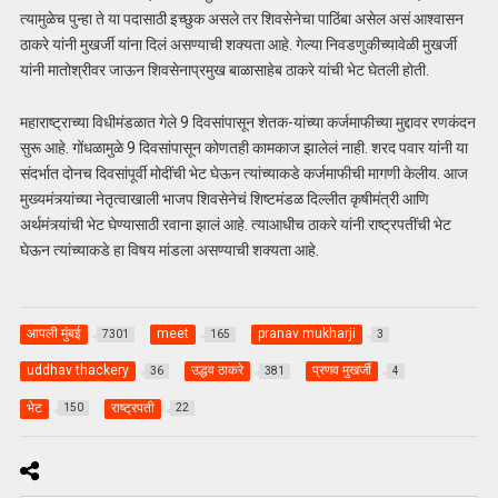
त्यामुळेच पुन्हा ते या पदासाठी इच्छुक असले तर शिवसेनेचा पाठिंबा असेल असं आश्वासन
ठाकरे यांनी मुखर्जी यांना दिलं असण्याची शक्यता आहे. गेल्या निवडणुकीच्यावेळी मुखर्जी
यांनी मातोश्रीवर जाऊन शिवसेनाप्रमुख बाळासाहेब ठाकरे यांची भेट घेतली होती.
महाराष्ट्राच्या विधीमंडळात गेले 9 दिवसांपासून शेतक-यांच्या कर्जमाफीच्या मुद्दावर रणकंदन
सुरू आहे. गोंधळामुळे 9 दिवसांपासून कोणतही कामकाज झालेलं नाही. शरद पवार यांनी या
संदर्भात दोनच दिवसांपूर्वी मोदींची भेट घेऊन त्यांच्याकडे कर्जमाफीची मागणी केलीय. आज
मुख्यमंत्र्यांच्या नेतृत्वाखाली भाजप शिवसेनेचं शिष्टमंडळ दिल्लीत कृषीमंत्री आणि
अर्थमंत्र्यांची भेट घेण्यासाठी रवाना झालं आहे. त्याआधीच ठाकरे यांनी राष्ट्रपतींची भेट
घेऊन त्यांच्याकडे हा विषय मांडला असण्याची शक्यता आहे.
आपली मुंबई
meet
pranav mukharji
7301
165
3
uddhav thackery
उद्धव ठाकरे
प्रणव मुखर्जी
36
381
4
भेट
राष्ट्रपती
150
22