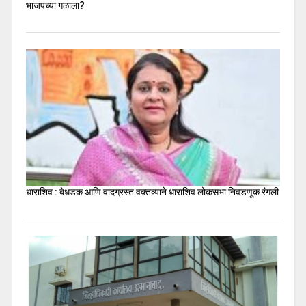
भाजपच्या गळाला?
धाराशिव : बेधडक आणि वादग्रस्त वक्तव्याने धाराशिव लोकसभा निवडणूक रंगली