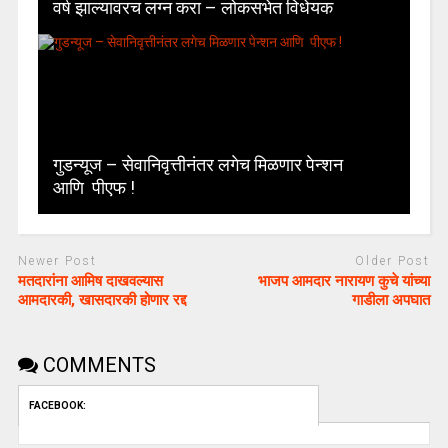
वर्ष झाल्यावरच लग्न करा – लोकसभेत विधेयक
गुडन्यूज – सेवानिवृत्तीनंतर लगेच मिळणार पेन्शन
आणि पीएफ !
Newer Post
Older Post
मतदारांना आमिष दाखवल्यास
भाजप आमदार नारायण कुचे यांच्या
आमदारकी, खासदारकी होणार रद्द
गाडीला अपघात
COMMENTS
FACEBOOK: