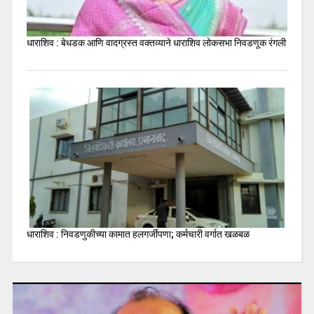
धाराशिव : बेधडक आणि वादग्रस्त वक्तव्याने धाराशिव लोकसभा निवडणूक रंगली
धाराशिव : निवडणुकीच्या कामात हलगर्जीपणा; कर्मचारी वर्गात खळबळ