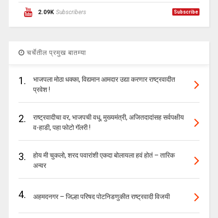
2.09K
Subscribers
Subscribe
चर्चेतील प्रमुख बातम्या
1.
भाजपला मोठा धक्का, विद्यमान आमदार उद्या करणार राष्ट्रवादीत
प्रवेश !
2.
राष्ट्रवादीचा वर, भाजपची वधू, मुख्यमंत्री, अजितदादांसह सर्वपक्षीय
व-हाडी, पहा फोटो गॅलरी !
3.
होय मी चुकलो, शरद पवारांशी एकदा बोलायला हवं होतं – तारिक
अन्वर
4.
अहमदनगर – जिल्हा परिषद पोटनिडणुकीत राष्ट्रवादी विजयी