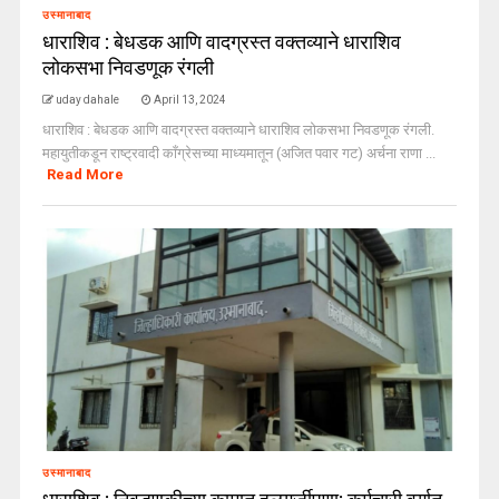
उस्मानाबाद
धाराशिव : बेधडक आणि वादग्रस्त वक्तव्याने धाराशिव
लोकसभा निवडणूक रंगली
uday dahale
April 13, 2024
धाराशिव : बेधडक आणि वादग्रस्त वक्तव्याने धाराशिव लोकसभा निवडणूक रंगली.
महायुतीकडून राष्ट्रवादी काँग्रेसच्या माध्यमातून (अजित पवार गट) अर्चना राणा ...
Read More
उस्मानाबाद