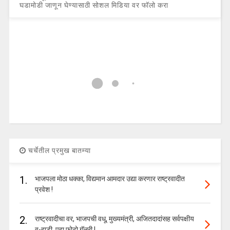
घडामोडी जाणून घेण्यासाठी सोशल मिडिया वर फॉलो करा
चर्चेतील प्रमुख बातम्या
1.
भाजपला मोठा धक्का, विद्यमान आमदार उद्या करणार राष्ट्रवादीत
प्रवेश !
2.
राष्ट्रवादीचा वर, भाजपची वधू, मुख्यमंत्री, अजितदादांसह सर्वपक्षीय
व-हाडी, पहा फोटो गॅलरी !