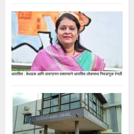
धाराशिव : बेधडक आणि वादग्रस्त वक्तव्याने धाराशिव लोकसभा निवडणूक रंगली