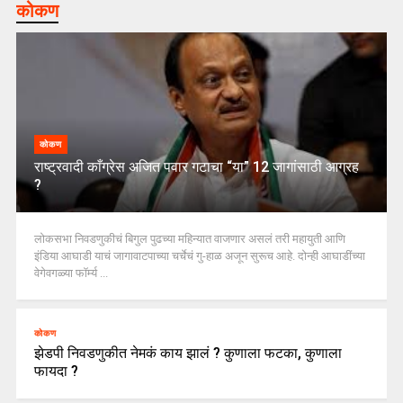
कोकण
कोकण
राष्ट्रवादी काँग्रेस अजित पवार गटाचा “या” 12 जागांसाठी आग्रह
?
लोकसभा निवडणुकीचं बिगुल पुढच्या महिन्यात वाजणार असलं तरी महायुती आणि
इंडिया आघाडी याचं जागावाटपाच्या चर्चेचं गु-हाळ अजून सुरूच आहे. दोन्ही आघाडींच्या
वेगेवगळ्या फॉर्म्य ...
कोकण
झेडपी निवडणुकीत नेमकं काय झालं ? कुणाला फटका, कुणाला
फायदा ?