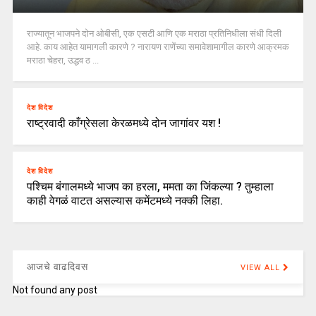
राज्यातून भाजपने दोन ओबीसी, एक एसटी आणि एक मराठा प्रतिनिधीला संधी दिली
आहे. काय आहेत यामागली कारणे ? नारायण राणेंच्या समावेशामागील कारणे आक्रमक
मराठा चेहरा, उद्धव ठ ...
देश विदेश
राष्ट्रवादी काँग्रेसला केरळमध्ये दोन जागांवर यश !
देश विदेश
पश्चिम बंगालमध्ये भाजप का हरला, ममता का जिंकल्या ? तुम्हाला
काही वेगळं वाटत असल्यास कमेंटमध्ये नक्की लिहा.
आजचे वाढदिवस
VIEW ALL
Not found any post