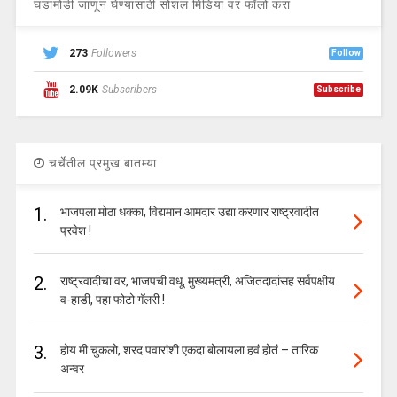
घडामोडी जाणून घेण्यासाठी सोशल मिडिया वर फॉलो करा
273
Followers
Follow
2.09K
Subscribers
Subscribe
चर्चेतील प्रमुख बातम्या
1.
भाजपला मोठा धक्का, विद्यमान आमदार उद्या करणार राष्ट्रवादीत
प्रवेश !
2.
राष्ट्रवादीचा वर, भाजपची वधू, मुख्यमंत्री, अजितदादांसह सर्वपक्षीय
व-हाडी, पहा फोटो गॅलरी !
3.
होय मी चुकलो, शरद पवारांशी एकदा बोलायला हवं होतं – तारिक
अन्वर