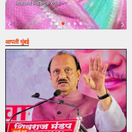
लोकसभा निवडणूक रंगली
आपली मुंबई
आपली मुंबई