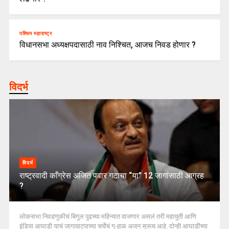
पश्चिम महाराष्ट्र
विधानसभा अध्यक्षपदासाठी नाव निश्चित, आजच निवड होणार ?
विदर्भ
विदर्भ
राष्ट्रवादी काँग्रेस अजित पवार गटाचा “या” 12 जागांसाठी आग्रह
?
लोकसभा निवडणुकीचं बिगुल पुढच्या महिन्यात वाजणार असलं तरी महायुती आणि
इंडिया आघाडी याचं जागावाटपाच्या चर्चेचं गु-हाळ अजून सुरूच आहे. दोन्ही आघाडींच्या