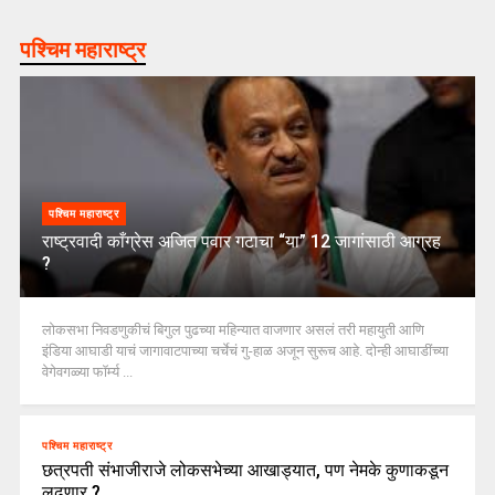
पश्चिम महाराष्ट्र
पश्चिम महाराष्ट्र
राष्ट्रवादी काँग्रेस अजित पवार गटाचा “या” 12 जागांसाठी आग्रह
?
लोकसभा निवडणुकीचं बिगुल पुढच्या महिन्यात वाजणार असलं तरी महायुती आणि
इंडिया आघाडी याचं जागावाटपाच्या चर्चेचं गु-हाळ अजून सुरूच आहे. दोन्ही आघाडींच्या
वेगेवगळ्या फॉर्म्य ...
पश्चिम महाराष्ट्र
छत्रपती संभाजीराजे लोकसभेच्या आखाड्यात, पण नेमके कुणाकडून
लढणार ?