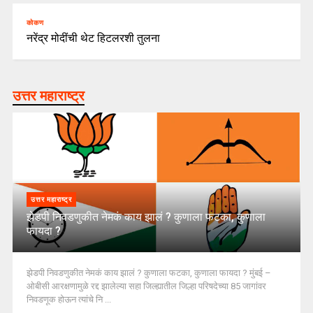
कोकण
नरेंद्र मोदींची थेट हिटलरशी तुलना
उत्तर महाराष्ट्र
उत्तर महाराष्ट्र
झेडपी निवडणुकीत नेमकं काय झालं ? कुणाला फटका, कुणाला
फायदा ?
झेडपी निवडणुकीत नेमकं काय झालं ? कुणाला फटका, कुणाला फायदा ? मुंबई –
ओबीसी आरक्षणामुळे रद्द झालेल्या सहा जिल्ह्यातील जिल्हा परिषदेच्या 85 जागांवर
निवडणूक होऊन त्यांचे नि ...