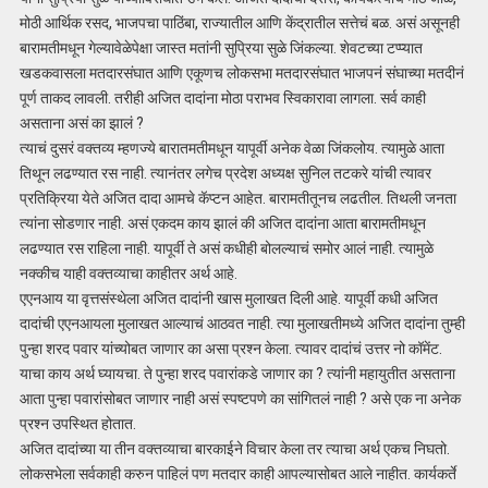
मोठी आर्थिक रसद, भाजपचा पाठिंबा, राज्यातील आणि केंद्रातील सत्तेचं बळ. असं असूनही
बारामतीमधून गेल्यावेळेपेक्षा जास्त मतांनी सुप्रिया सुळे जिंकल्या. शेवटच्या टप्प्यात
खडकवासला मतदारसंघात आणि एकूणच लोकसभा मतदारसंघात भाजपनं संघाच्या मतदीनं
पूर्ण ताकद लावली. तरीही अजित दादांना मोठा पराभव स्विकारावा लागला. सर्व काही
असताना असं का झालं ?
त्याचं दुसरं वक्तव्य म्हणज्ये बारातमतीमधून यापूर्वी अनेक वेळा जिंकलोय. त्यामुळे आता
तिथून लढण्यात रस नाही. त्यानंतर लगेच प्रदेश अध्यक्ष सुनिल तटकरे यांची त्यावर
प्रतिक्रिया येते अजित दादा आमचे कॅप्टन आहेत. बारामतीतूनच लढतील. तिथली जनता
त्यांना सोडणार नाही. असं एकदम काय झालं की अजित दादांना आता बारामतीमधून
लढण्यात रस राहिला नाही. यापूर्वी ते असं कधीही बोलल्याचं समोर आलं नाही. त्यामुळे
नक्कीच याही वक्तव्याचा काहीतर अर्थ आहे.
एएनआय या वृत्तसंस्थेला अजित दादांनी खास मुलाखत दिली आहे. यापूर्वी कधी अजित
दादांची एएनआयला मुलाखत आल्याचं आठवत नाही. त्या मुलाखतीमध्ये अजित दादांना तुम्ही
पुन्हा शरद पवार यांच्योबत जाणार का असा प्रश्न केला. त्यावर दादांचं उत्तर नो कॉमेंट.
याचा काय अर्थ घ्यायचा. ते पुन्हा शरद पवारांकडे जाणार का ? त्यांनी महायुतीत असताना
आता पुन्हा पवारांसोबत जाणार नाही असं स्पष्टपणे का सांगितलं नाही ? असे एक ना अनेक
प्रश्न उपस्थित होतात.
अजित दादांच्या या तीन वक्तव्याचा बारकाईने विचार केला तर त्याचा अर्थ एकच निघतो.
लोकसभेला सर्वकाही करुन पाहिलं पण मतदार काही आपल्यासोबत आले नाहीत. कार्यकर्ते