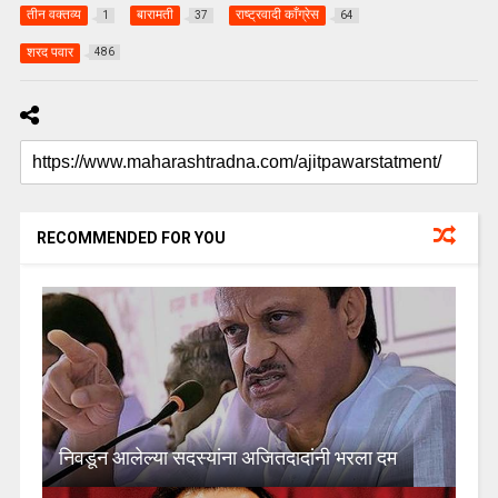
तीन वक्तव्य
बारामती
राष्ट्रवादी काँग्रेस
1
37
64
शरद पवार
486
RECOMMENDED FOR YOU
निवडून आलेल्या सदस्यांना अजितदादांनी भरला दम