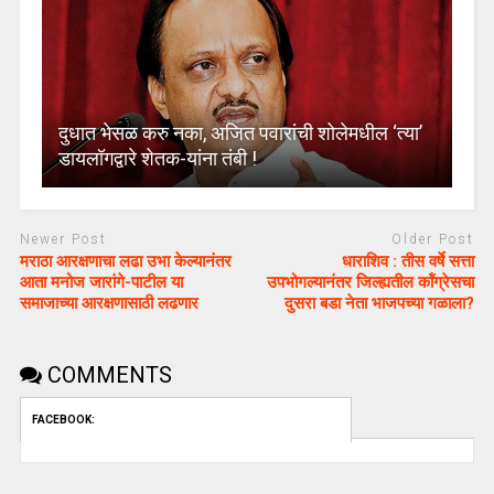
दुधात भेसळ करु नका, अजित पवारांची शोलेमधील ‘त्या’
डायलॉगद्वारे शेतक-यांना तंबी !
Newer Post
Older Post
मराठा आरक्षणाचा लढा उभा केल्यानंतर
धाराशिव : तीस वर्षे सत्ता
आता मनोज जारांगे-पाटील या
उपभोगल्यानंतर जिल्ह्यतील कॉंग्रेसचा
समाजाच्या आरक्षणासाठी लढणार
दुसरा बडा नेता भाजपच्या गळाला?
COMMENTS
FACEBOOK: