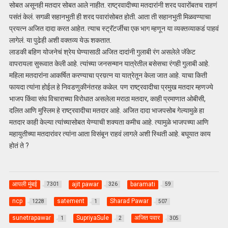
सोबत असूनही मतदार सोबत आले नाहीत. राष्ट्रवादीच्या मतदारांनी शरद पवारोंबतच राहणं
पसंतं केलं. सगळी सहानभुती ही शरद पवारांसोबत होती. आता ती सहानभुती मिळवण्याचा
प्रयत्न अजित दादा करत आहेत. त्याच स्ट्रॅटर्जीचा एक भाग म्हणून या व्यक्तव्याकडं पाहवं
लागेलं. या पुढेही अशी वक्तव्य येऊ शकतात.
लाडकी बहिण योजनेचं श्रेय घेण्यासाठी अजित दादांनी गुलाबी रंग असलेले जॅकेट
वापरायला सुरूवात केली आहे. त्यांच्या जनसन्मान यात्रेतील बसेसचा रंगही गुलाबी आहे.
महिला मतदारांना आकर्षित करण्याचा प्रय़त्न या यात्रेतून केला जात आहे. याचा किती
फायदा त्यांना होईल हे निवडणुकीनंतरह कळेल. पण राष्ट्रवादीचा प्रमुख मतदार म्हणज्ये
भाजप किंवा संघ विचाराच्या विरोधात असलेला मराठा मतदार, काही प्रमाणात ओबीसी,
दलित आणि मुस्लिम हे राष्ट्रवादीचा मतदार आहे. अजित दादा भाजपसोब गेल्यामुळे हा
मतदार काही केल्या त्यांच्यासोबत येण्याची शक्यता कमीच आहे. त्यामुळे भाजपच्या आणि
महायुतीच्या मतदारांवर त्यांना आता विसंबून राहवं लागले अशी स्थिती आहे. बघूयात काय
होतं ते ?
आपली मुंबई
ajit pawar
baramati
7301
326
59
ncp
satement
Sharad Pawar
1228
1
507
sunetrapawar
SupriyaSule
अजित पवार
1
2
305