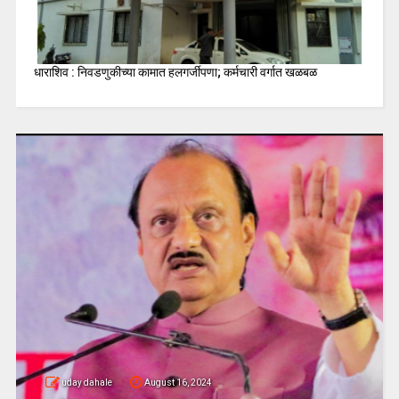
धाराशिव : निवडणुकीच्या कामात हलगर्जीपणा; कर्मचारी वर्गात खळबळ
uday dahale
August 16, 2024