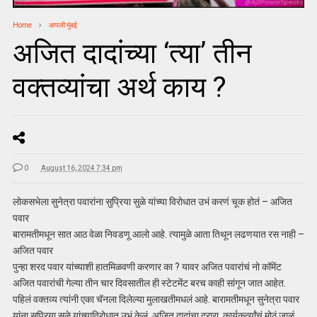
Home
आपली मुंबई
अजित दादांच्या ‘त्या’ तीन
वक्तव्यांचा अर्थ काय ?
0
August 16, 2024 7:34 pm
लोकसभेला सुनेत्रा पवारांना सुप्रिया सुळे यांच्या विरोधात उभं करणं चूक होतं – अजित
पवार
बारामतीमधून सात आठ वेळा निवडणू आलो आहे. त्यामुळे आता तिथून लढणयात रस नाही –
अजित पवार
पुन्हा शरद पवार यांच्याशी हातमिळवणी करणार का ? यावर अजित पवारांचं नो कॉमेंट
अजित पवारांची गेल्या तीन चार दिवसातील ही स्टेटमेंट बरच काही सांगून जात आहेत.
पहिलं वक्तव्य त्यांनी एका चॅनला दिलेल्या मुलाखतीमधलं आहे. बारामतीमधून सुनेत्रा पवार
यांना सुप्रिया सुळे यांच्याविरोधात उभं केलं. अजित दादांचा दरारा, कार्यकर्त्यांचं मोठं जाळं,