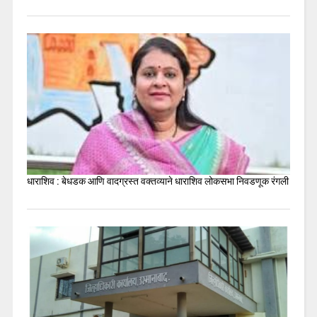
धाराशिव : बेधडक आणि वादग्रस्त वक्तव्याने धाराशिव लोकसभा निवडणूक रंगली