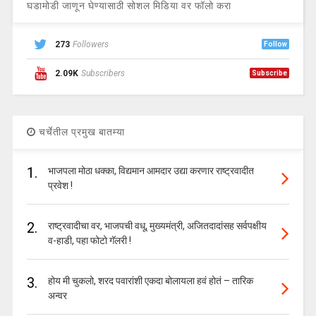
घडामोडी जाणून घेण्यासाठी सोशल मिडिया वर फॉलो करा
273
Followers
Follow
2.09K
Subscribers
Subscribe
चर्चेतील प्रमुख बातम्या
1.
भाजपला मोठा धक्का, विद्यमान आमदार उद्या करणार राष्ट्रवादीत
प्रवेश !
2.
राष्ट्रवादीचा वर, भाजपची वधू, मुख्यमंत्री, अजितदादांसह सर्वपक्षीय
व-हाडी, पहा फोटो गॅलरी !
3.
होय मी चुकलो, शरद पवारांशी एकदा बोलायला हवं होतं – तारिक
अन्वर