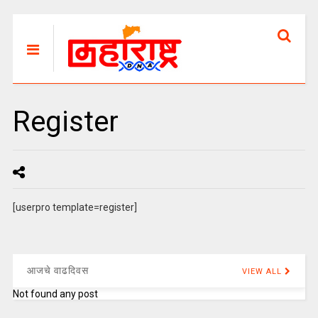
Register
[userpro template=register]
आजचे वाढदिवस
VIEW ALL
Not found any post