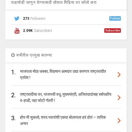
घडामोडी जाणून घेण्यासाठी सोशल मिडिया वर फॉलो करा
273
Followers
Follow
2.09K
Subscribers
Subscribe
चर्चेतील प्रमुख बातम्या
1.
भाजपला मोठा धक्का, विद्यमान आमदार उद्या करणार राष्ट्रवादीत
प्रवेश !
2.
राष्ट्रवादीचा वर, भाजपची वधू, मुख्यमंत्री, अजितदादांसह सर्वपक्षीय
व-हाडी, पहा फोटो गॅलरी !
3.
होय मी चुकलो, शरद पवारांशी एकदा बोलायला हवं होतं – तारिक
अन्वर