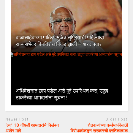
बाळासाहेबांच्या पाठिंब्यामुळेच सुप्रियाची पहिल्यांदा
राज्यसभेवर बिनविरोध निवड झाली – शरद पवार
अधिवेशनात छाप पडेल असे मुद्दे उपस्थित करा, उद्धव
ठाकरेंच्या आमदारांना सूचना !
Newer Post
Older Post
‘त्या’ 10 गोंधळी आमदारांचे निलंबन
शेतकऱ्यांच्या कर्जमाफीसाठी
अखेर मागे
विरोधकांकडून सरकारची प्रतिकात्मक