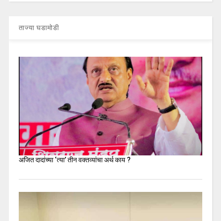
ताज्या घडामोडी
अजित दादांच्या ‘त्या’ तीन वक्तव्यांचा अर्थ काय ?