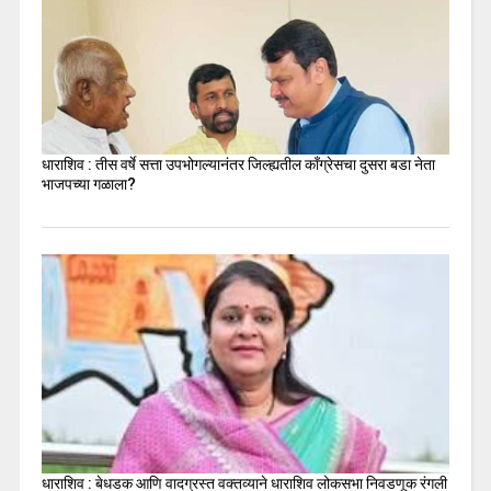
धाराशिव : तीस वर्षे सत्ता उपभोगल्यानंतर जिल्ह्यतील कॉंग्रेसचा दुसरा बडा नेता
भाजपच्या गळाला?
धाराशिव : बेधडक आणि वादग्रस्त वक्तव्याने धाराशिव लोकसभा निवडणूक रंगली