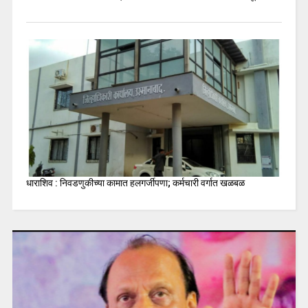
धाराशिव : निवडणुकीच्या कामात हलगर्जीपणा; कर्मचारी वर्गात खळबळ