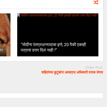
“मोदींना पंतप्रधानपदाचा इगो, 20 पैकी एकाही
ार
पत्राचं उत्तर दिलं नाही !”
Older Post
शहिदांच्या कुटुंबांना आयएएस अधिकारी दत्तक घेणार