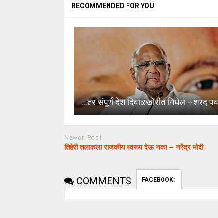
RECOMMENDED FOR YOU
…तर संपूर्ण देश दिवाळखोरीत निघेल –शरद पव
Newer Post
तिहेरी तलाकला राजकीय स्वरूप देऊ नका – नरेंद्र मोदी
COMMENTS
FACEBOOK: