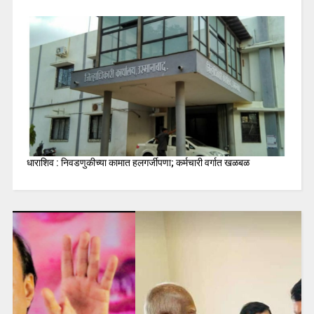
धाराशिव : निवडणुकीच्या कामात हलगर्जीपणा; कर्मचारी वर्गात खळबळ