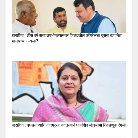
धाराशिव : तीस वर्षे सत्ता उपभोगल्यानंतर जिल्ह्यतील कॉंग्रेसचा दुसरा बडा नेता
भाजपच्या गळाला?
धाराशिव : बेधडक आणि वादग्रस्त वक्तव्याने धाराशिव लोकसभा निवडणूक रंगली