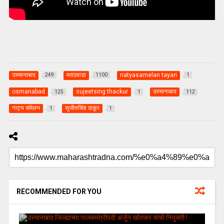
उस्मानाबाद
मराठवाडा
natyasamelan tayari
249
1100
1
osmanabad
sujeetsing thackur
उस्मानाबाद
125
1
112
नाट्य संमेलन
सुजीतसिंह ठाकूर
1
1
RECOMMENDED FOR YOU