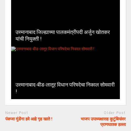
उस्मानाबाद जिल्ह्याच्या पालकमंत्रीपदी अर्जुन खोतकर
यांची नियुक्ती !
उस्मानाबाद-बीड-लातूर विधान परिषदेचा निकाल सोमवारी
!
Newer Post
Older Post
पंकजा मुंडेंना हवे आहे गृह खाते !
भाजप उपाध्यक्षासह कुटुंबियांवर
प्राणघातक हल्ला