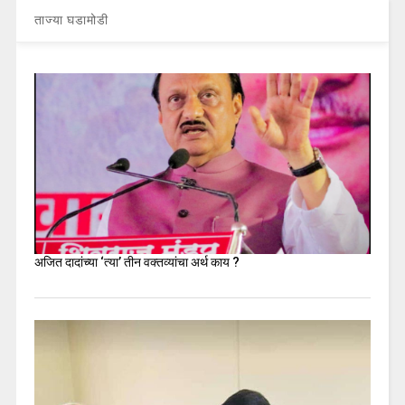
ताज्या घडामोडी
अजित दादांच्या ‘त्या’ तीन वक्तव्यांचा अर्थ काय ?