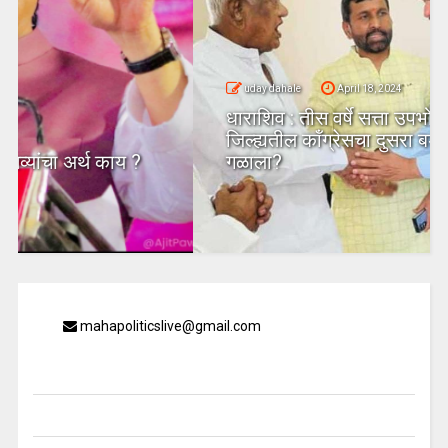
uday dahale
April 18, 2024
धाराशिव : तीस वर्षे सत्ता उपभोगल्यानंतर
जिल्ह्यतील कॉंग्रेसचा दुसरा बडा नेता भाजपच्या
गळाला?
mahapoliticslive@gmail.com