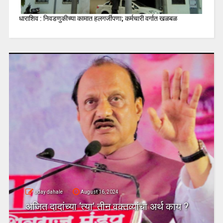
धाराशिव : निवडणुकीच्या कामात हलगर्जीपणा; कर्मचारी वर्गात खळबळ
uday dahale
August 16, 2024
अजित दादांच्या ‘त्या’ तीन वक्तव्यांचा अर्थ काय ?