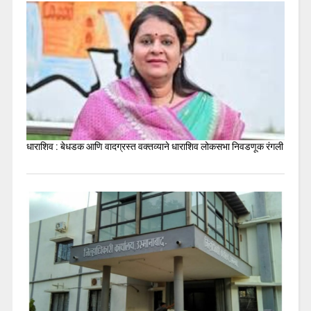
धाराशिव : बेधडक आणि वादग्रस्त वक्तव्याने धाराशिव लोकसभा निवडणूक रंगली