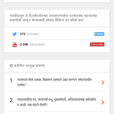
गल्लीपासून ते दिल्लीपर्यंतच्या राजकारणातील दररोजच्या महत्वाच्या
घडामोडी जाणून घेण्यासाठी सोशल मिडिया वर फॉलो करा
273
Followers
Follow
2.09K
Subscribers
Subscribe
चर्चेतील प्रमुख बातम्या
1.
भाजपला मोठा धक्का, विद्यमान आमदार उद्या करणार राष्ट्रवादीत
प्रवेश !
2.
राष्ट्रवादीचा वर, भाजपची वधू, मुख्यमंत्री, अजितदादांसह सर्वपक्षीय
व-हाडी, पहा फोटो गॅलरी !