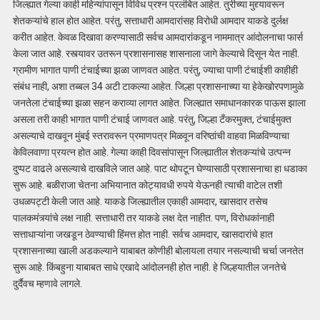
जिल्ह्यात गेल्या काही महिन्यांपासून विविध प्रश्न प्रलंबित आहेत. तुरीच्या मुद्द्यावरून
शेतकऱ्यांचे हाल होत आहेत. परंतु, सत्ताधारी आमदारांसह विरोधी आमदार याकडे दुर्लक्ष
करीत आहेत. केवळ दिखावा करण्यासाठी सर्वच आमदारांकडून नाममात्र आंदोलनाचा फार्स
केला जात आहे. रस्त्यावर उतरून प्रशासनासह शासनाला जागे केल्याचे दिसून येत नाही.
ग्रामीण भागात पाणी टंचाईच्या झळा जाणवत आहेत. परंतु, ज्याचा पाणी टंचाईशी काहीही
संबंध नाही, अशा तब्बल 34 अटी टाकल्या आहेत. जिल्हा प्रशासनाच्या या हेकेखोरपणामुळे
जनतेला टंचाईच्या झळा सहन कराव्या लागत आहेत. जिल्ह्यात समाधानकारक पाऊस झाला
असला तरी काही भागात पाणी टंचाई जाणवत आहे. परंतु, जिल्हा टँकरमुक्त, टंचाईमुक्त
असल्याचे दाखवून मुंबई स्तरावरून प्रमाणपत्र मिळवून वरिष्ठांची वाहवा मिळविण्याचा
केविलवाणा प्रयत्न होत आहे. गेल्या काही दिवसांपासून जिल्ह्यातील शेतकऱ्यांचे उत्पन्न
दुप्पट वाढले असल्याचे दाखविले जात आहे. पाट थोपटून घेण्यासाठी प्रशासनाचा हा धडाका
सुरू आहे. बळीराजा चेतना अभियानात कोट्यावधी रुपये येऊनही त्याची वाटेल तशी
उधळपट्टी केली जात आहे. याकडे जिल्ह्यातील एकाही आमदार, खासदार तसेच
पालकमंत्र्यांचे लक्ष नाही. सत्ताधारी तर याकडे लक्ष देत नाहीत. पण, विरोधकांनाही
सत्ताधाऱ्यांना जखडून ठेवण्याची हिंमत्त होत नाही. सर्वच आमदार, खासदारांचे हात
प्रशासनाच्या खाली अडकल्याने याबाबत कोणीही बोलायला तयार नसल्याची चर्चा जनतेत
सुरू आहे. किंबहुना याबाबत साधे एखादे आंदोलनही होत नाही. हे जिल्हयातील जनतेचे
दुर्दैवच म्हणावे लागले.