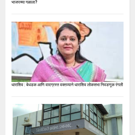
भाजपच्या गळाला?
धाराशिव : बेधडक आणि वादग्रस्त वक्तव्याने धाराशिव लोकसभा निवडणूक रंगली