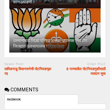
कानऊघडणी !
उस्मानाबाद जिल्हा परिषद अध्यक्ष-उपाध्यक्ष निवडीत
जिल्ह्यात उलथापालथ !
Newer Post
Older Post
तामिळनाडू विधानसभेची पोटनिवडणूक
8 राज्यातील पोटनिवडणुकीसाठी
रद्द
मतदान सुरू
COMMENTS
FACEBOOK: