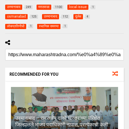
उस्मानाबाद
मराठवाडा
local issue
249
1100
1
osmanabad
उस्मानाबाद
दुर्लक्ष
125
112
4
लोकप्रतिनीधी
स्थानिक समस्या
1
1
RECOMMENDED FOR YOU
उस्मानाबाद – रावसाहेब दानवे मास्तरांच्या परिक्षेत
जिल्ह्यातले भाजप पदाधिकारी नापास, प्रत्येकाची केली