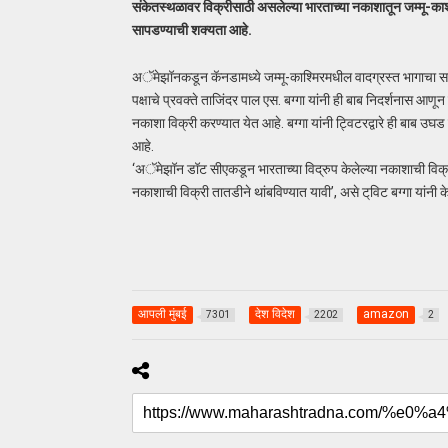
संकेतस्थळावर विक्रीसाठी असलेल्या भारताच्या नकाशातून जम्मू-काश
सापडण्याची शक्यता आहे.
अॅमेझॉनकडून कॅनडामध्ये जम्मू-काश्‍मिरमधील वादग्रस्त भागाचा
पक्षाचे प्रवक्ते ताजिंदर पाल एस. बग्गा यांनी ही बाब निदर्शनास आ
नकाशा विक्री करण्यात येत आहे. बग्गा यांनी ट्विटरद्वारे ही बाब उघ
आहे.
‘अॅमेझॉन डॉट सीएकडून भारताच्या विद्रुप केलेल्या नकाशाची विक्री
नकाशाची विक्री तातडीने थांबविण्यात यावी’, असे ट्‌विट बग्गा यांनी क
आपली मुंबई
देश विदेश
amazon
7301
2202
2