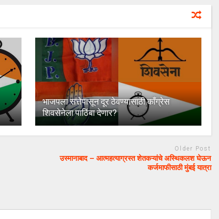
भाजपला सत्तेपासून दूर ठेवण्यासाठी काँग्रेस
शिवसेनेला पाठिंबा देणार?
Older Post
उस्मानाबाद – आत्महत्याग्रस्त शेतकऱ्यांचे अस्थिकलश घेऊन
कर्जमाफीसाठी मुंबई यात्रा