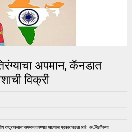
िरंग्याचा अपमान, कॅनडात
ाशाची विक्री
तीय राष्ट्रध्वजाचा अपमान करण्यात आल्याचा प्रकार घडला आहे. अॅमेझॉनच्या