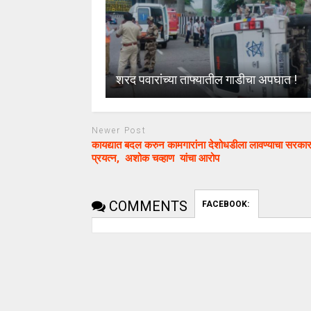
शरद पवारांच्या ताफ्यातील गाडीचा अपघात !
Newer Post
कायद्यात बदल करुन कामगारांना देशोधडीला लावण्याचा सरका
प्रयत्न, अशोक चव्हाण यांचा आरोप
COMMENTS
FACEBOOK: