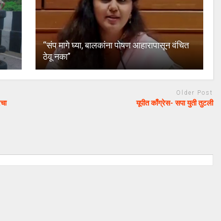
“संप मागे घ्या, बालकांना पोषण आहारापासून वंचित
ठेवू नका”
Older Post
रचा
यूपीत काँग्रेस- सपा युती तुटली