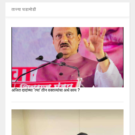
ताज्या घडामोडी
अजित दादांच्या ‘त्या’ तीन वक्तव्यांचा अर्थ काय ?