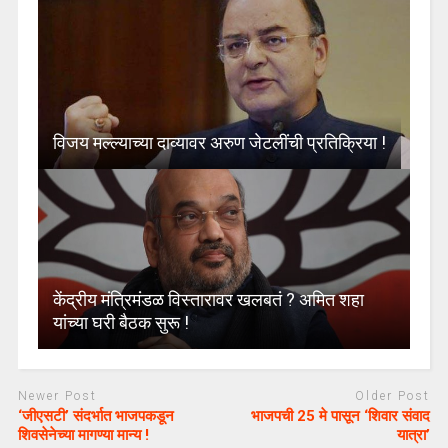
विजय मल्ल्याच्या दाव्यावर अरुण जेटलींची प्रतिक्रिया !
केंद्रीय मंत्रिमंडळ विस्तारावर खलबतं ? अमित शहा
यांच्या घरी बैठक सुरू !
Newer Post
Older Post
‘जीएसटी’ संदर्भात भाजपकडून
भाजपची 25 मे पासून ‘शिवार संवाद
शिवसेनेच्या मागण्या मान्य !
यात्रा’