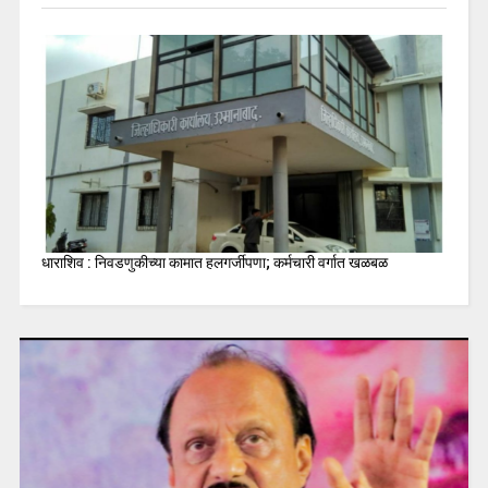
धाराशिव : निवडणुकीच्या कामात हलगर्जीपणा; कर्मचारी वर्गात खळबळ