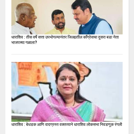
धाराशिव : तीस वर्षे सत्ता उपभोगल्यानंतर जिल्ह्यतील कॉंग्रेसचा दुसरा बडा नेता
भाजपच्या गळाला?
धाराशिव : बेधडक आणि वादग्रस्त वक्तव्याने धाराशिव लोकसभा निवडणूक रंगली