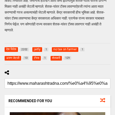
बिकट स्थितीत आहे. जमीनीचे होल्डिंग आता कमी झाल्यामुळे शेतक-याला फारसे उत्पन्न
मिळत नाही असंही जेटली म्हणाले. शेतक-यांवर टॅक्स लावण्याऐवजी त्यांना आता मदत
करण्याची गरज असल्याचंही जेटली म्हणाले. केंद्र सरकारची हीच भूमिका आहे. शेतक-
यांवर टॅक्स लावण्याचा केंद्र सरकारला अधिकार नाही. प्रत्येक राज्य सरकार याबाबत
निर्णय घेईल. पण कोणतंही राज्य सरकार शेतक-यांवर टॅक्स लावणार नाही असंही ते
म्हणाले.
देश विदेश
jaitly
no tax on farmer
2202
1
1
अरुण जेटली
टॅस्स
शेतकरी
10
1
129
RECOMMENDED FOR YOU