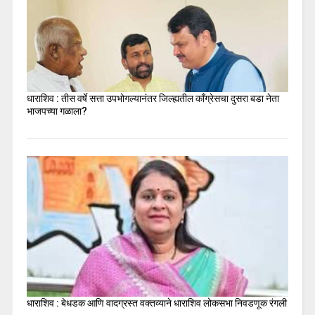
धाराशिव : तीस वर्षे सत्ता उपभोगल्यानंतर जिल्ह्यतील कॉंग्रेसचा दुसरा बडा नेता
भाजपच्या गळाला?
धाराशिव : बेधडक आणि वादग्रस्त वक्तव्याने धाराशिव लोकसभा निवडणूक रंगली