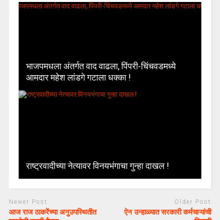
भाजपमधला अंतर्गत वाद वाढला, पिंपरी-चिंचवडमध्ये
आमदार महेश लांडगे गटाला धक्का !
राष्ट्रवादीच्या नेत्यावर विनयभंगाचा गुन्हा दाखल !
Newer Post
Older Post
आज राज ठाकरेंच्या अनुउपस्थितीत
ऐन उन्हाळ्यात सरकारी कर्मचाऱ्यांची