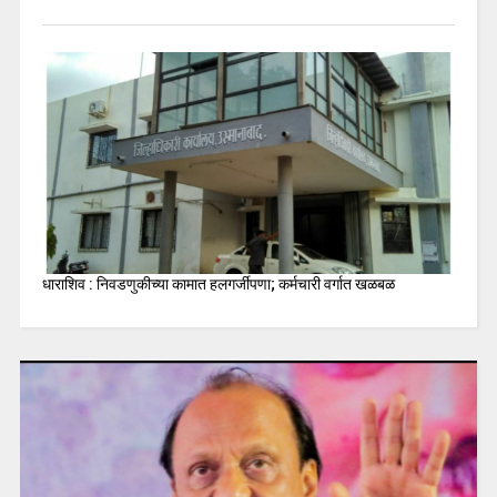
धाराशिव : निवडणुकीच्या कामात हलगर्जीपणा; कर्मचारी वर्गात खळबळ