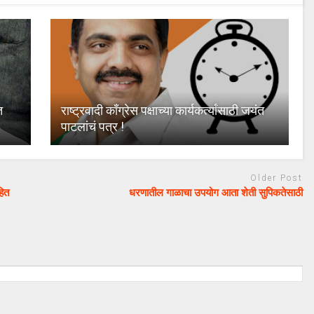
त
राष्ट्रवादी काँग्रेस पक्षाच्या कार्यकर्त्यांसाठी जयंत
पाटलांचं पत्र !
Older Post
हित
धरणातील गाळाचा उपयोग आता शेती सुपिकतेसाठी
August 20, 2024
uday dahale
August 20, 2024
ा लढा उभा
मराठा आरक्षणाचा लढा उभा
मनोज जारांगे-पाटील
केल्यानंतर आता मनोज जारांगे-पाटील
रक्षणासाठी लढणार
या समाजाच्या आरक्षणासाठी लढणार