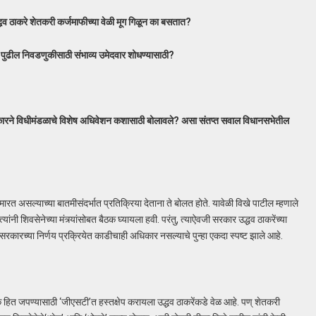
्धव ठाकरे शेतकरी कर्जमाफीच्या वेळी मूग गिळून का बसतात?
की पुढील निवडणुकीसाठी संभाव्य उमेदवार शोधण्यासाठी?
रकारने विधीमंडळाचे विशेष अधिवेशन कशासाठी बोलावले? असा संतप्त सवाल विधानसभेतील
ा मारत असल्याच्या बातमीसंदर्भात प्रतिक्रिया देताना ते बोलत होते. यावेळी विखे पाटील म्हणाले
ी शिवसेनेच्या मंत्र्यांसोबत बैठक घ्यायला हवी. परंतु, त्याऐवजी सरकार उद्धव ठाकरेंच्या
ंना सरकारच्या निर्णय प्रक्रियेत काडीचाही अधिकार नसल्याचे पुन्हा एकदा स्पष्ट झाले आहे.
िक हित जपण्यासाठी ‘जीएसटी’त हस्तक्षेप करायला उद्धव ठाकरेंकडे वेळ आहे. पण् शेतकरी