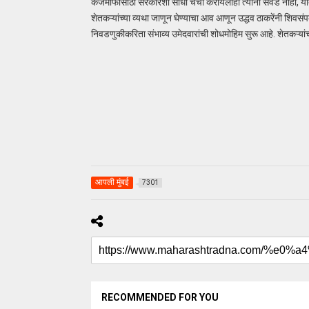
कर्जमाफीसाठी सरकारशी साधी चर्चा करायलाही त्यांना सवड नाही, यातू
शेतकऱ्यांच्या व्यथा जाणून घेण्याचा आव आणून उद्धव ठाकरेंनी शिवसंप
निवडणुकीकरिता संभाव्य उमेदवारांची शोधमोहिम सुरू आहे. शेतकऱ्यांचा
आपली मुंबई
7301
RECOMMENDED FOR YOU