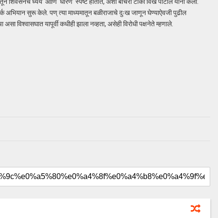
न शिवसेनेचे‘ध्येय’ आणि ‘धोरणे’ स्पष्ट होतात, अशी बोचरी टीका विखे पाटील यांनी केली.
र्क अभियान सुरू केले. पण् त्या माध्यमातून बळीराजाचे दुःख जाणून घेण्याऐवजी पुढील
 असा विश्वासघात यापूर्वी कधीही झाला नव्हता, असेही विरोधी पक्षनेते म्हणाले.