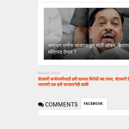
नारायण राणेंना भाजपकडून मोठी ऑफर, केंद्रा
मंत्रिपद देणार ?
Newer Post
शेतकरी कर्जमाफीसाठी हमी द्यायला विरोधी पक्ष तयार; शेतकरी 
जपणारी एक हमी सरकारनेही द्यावी!
uday dahale
uday dahale
April 12, 2024
मराठा आरक्षणाच
COMMENTS
FACEBOOK:
धाराशिव : निवडणुकीच्या कामात
केल्यानंतर आता 
हलगर्जीपणा; कर्मचारी वर्गात खळबळ
या समाजाच्या आ