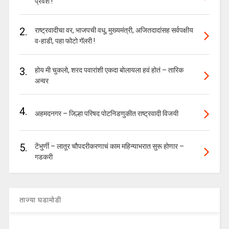
प्रवेश !
2.
राष्ट्रवादीचा वर, भाजपची वधू, मुख्यमंत्री, अजितदादांसह सर्वपक्षीय
व-हाडी, पहा फोटो गॅलरी !
3.
होय मी चुकलो, शरद पवारांशी एकदा बोलायला हवं होतं – तारिक
अन्वर
4.
अहमदनगर – जिल्हा परिषद पोटनिडणुकीत राष्ट्रवादी विजयी
5.
टेंभुर्णी – लातूर चौपदरीकरणाचं काम महिन्याभरात सुरू होणार –
गडकरी
ताज्या घडामोडी