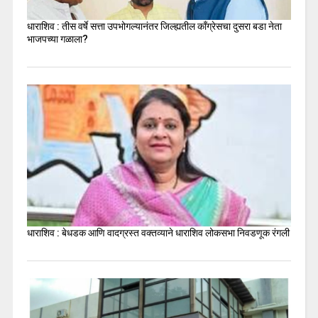
धाराशिव : तीस वर्षे सत्ता उपभोगल्यानंतर जिल्ह्यतील कॉंग्रेसचा दुसरा बडा नेता
भाजपच्या गळाला?
धाराशिव : बेधडक आणि वादग्रस्त वक्तव्याने धाराशिव लोकसभा निवडणूक रंगली