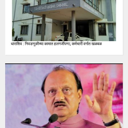
धाराशिव : निवडणुकीच्या कामात हलगर्जीपणा; कर्मचारी वर्गात खळबळ