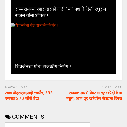
राज्यसभेच्या खासदारकीसाठी “या” पक्षाने दिली रघुराम
राजन यांना ऑफर !
शिवसेनेचा मोठा राजकीय निर्णय !
Newer Post
Older Post
आता बीएसएनएलही स्पर्धेत, 333
राज्यात लाखो क्विंटल तूर खरेदी विना
रुपयात 270 जीबी डेटा
पडून, आज तूर खरेदीचा शेवटचा दिवस
COMMENTS