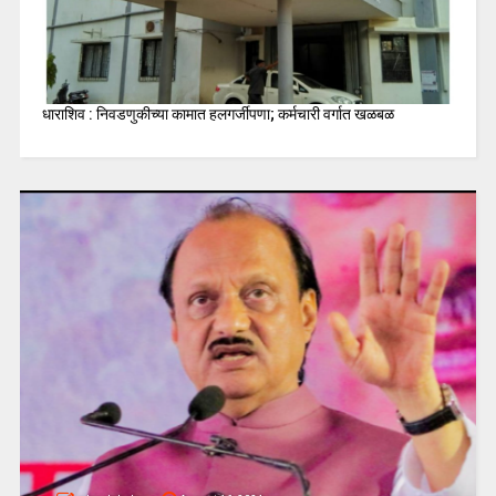
धाराशिव : निवडणुकीच्या कामात हलगर्जीपणा; कर्मचारी वर्गात खळबळ