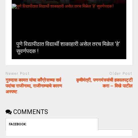
पुणे विद्यापीठात विद्यार्थी शाकाहारी असेल तरच मिळेल ‘हे’
सुवर्णपदक !
Newer Post
Older Post
गुरुदास कामत यांचा काँग्रेसच्या सर्व
कृषीमंत्री, पणनमंत्र्यांची हकालपट्टी
पदांचा राजीनामा, राजीनाम्याचे कारण
करा – विखे पाटील
अस्पष्ट
COMMENTS
FACEBOOK: