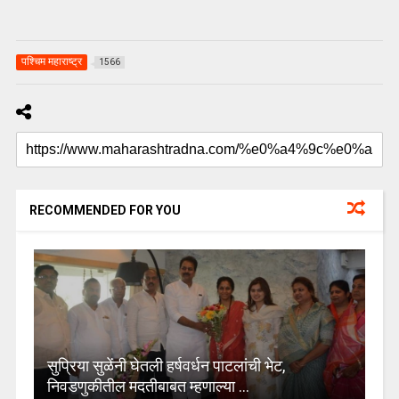
पश्चिम महाराष्ट्र
1566
RECOMMENDED FOR YOU
सुप्रिया सुळेंनी घेतली हर्षवर्धन पाटलांची भेट,
निवडणुकीतील मदतीबाबत म्हणाल्या …