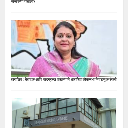
भाजपच्या गळाला?
धाराशिव : बेधडक आणि वादग्रस्त वक्तव्याने धाराशिव लोकसभा निवडणूक रंगली