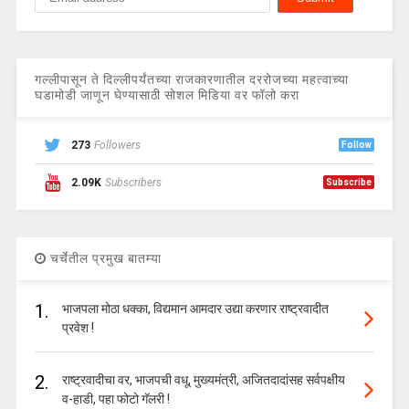
गल्लीपासून ते दिल्लीपर्यंतच्या राजकारणातील दररोजच्या महत्वाच्या
घडामोडी जाणून घेण्यासाठी सोशल मिडिया वर फॉलो करा
273
Followers
Follow
2.09K
Subscribers
Subscribe
चर्चेतील प्रमुख बातम्या
1.
भाजपला मोठा धक्का, विद्यमान आमदार उद्या करणार राष्ट्रवादीत
प्रवेश !
2.
राष्ट्रवादीचा वर, भाजपची वधू, मुख्यमंत्री, अजितदादांसह सर्वपक्षीय
व-हाडी, पहा फोटो गॅलरी !