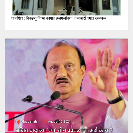
धाराशिव : निवडणुकीच्या कामात हलगर्जीपणा; कर्मचारी वर्गात खळबळ
uday dahale
August 16, 2024
अजित दादांच्या ‘त्या’ तीन वक्तव्यांचा अर्थ काय ?