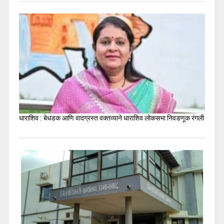
धाराशिव : बेधडक आणि वादग्रस्त वक्तव्याने धाराशिव लोकसभा निवडणूक रंगली