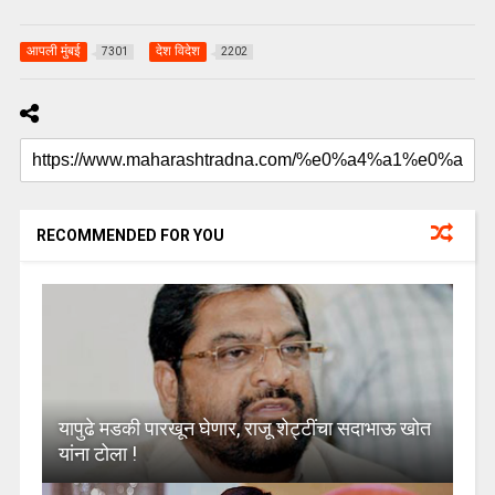
आपली मुंबई
देश विदेश
7301
2202
RECOMMENDED FOR YOU
यापुढे मडकी पारखून घेणार, राजू शेट्टींचा सदाभाऊ खोत
यांना टोला !