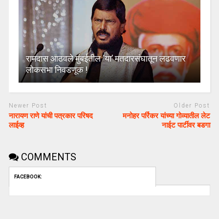
रामदास आठवले मुंबईतील ‘या’ मतदारसंघातून लढवणार
लोकसभा निवडणूक !
Newer Post
Older Post
नारायण राणे यांची पत्रकार परिषद
मनोहर पर्रिकर यांच्या गोव्यातील लेट
लाईव्ह
नाईट पार्टीवर बडगा
COMMENTS
FACEBOOK: