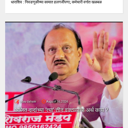
धाराशिव : निवडणुकीच्या कामात हलगर्जीपणा; कर्मचारी वर्गात खळबळ
uday dahale
August 16, 2024
अजित दादांच्या ‘त्या’ तीन वक्तव्यांचा अर्थ काय ?