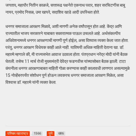
जगताप, महापौर नितीन काळजे, सत्तारूढ पक्षनेते एकनाथ पवार, शहर सरचिटणीस बाबू
नायर, प्रमोद निसळ, उमा खापरे, सदाशिव खाडे आदी उपस्थित होते.
धनगर समाजाला आरक्षण मिळावे, अशी मागणी अनेक वर्षांपासून होत आहे. केंद्र आणि
राज्‍यातील भाजप सरकारने याबाबत सकारात्‍मक पाऊल उचलले आहे. अर्थसंकल्पीय
अधिवेशनामध्ये धनगर आरक्षणाची मागणी पूर्ण होईल, असा विश्वास व्यक्‍त केला जात होता.
परंतु, धनगर आरक्षण विधेयक काही आले नाही. याविषयी अधिक माहिती देताना खा. डॉ.
महात्‍मे म्‍हणाले की, मी राज्‍यसभेत आवाज उठवला होता. पंतप्रधान नरेंद्र मोदी यांनी बैठक
घेतली. तसेच 11 मार्च रोजी मुख्यमंत्री देवेंद्र फडणवीस यांच्यासोबत बैठक झाली. टाटा
कंपनीला धनगर आरक्षणाबाबत माहिती गोळा करण्यास काही कालावधी लागणार असल्यामुळे
15 नोव्हेंबरपर्यंत संशोधन पूर्ण होऊन लवकरच धनगर समाजाला आरक्षण मिळेल, असा
विश्वास डॉ. महात्‍मे यांनी व्यक्‍त केला.
पश्चिम महाराष्ट्र
पुणे
1566
686