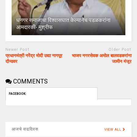
धनगर समाजाचा विश्वासघात केल्यानेच पडळकरांना
आमदारकी- मुश्रीफ
Newer Post
Older Post
प्रधानमंत्री नरेंद्र मोदी उद्या नागपूर
भाजप नगरसेवक अमोल बालवडकरांना
दौऱ्यावर
जामीन मंजूर
COMMENTS
FACEBOOK:
आजचे वाढदिवस
VIEW ALL