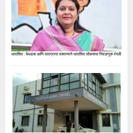
धाराशिव : बेधडक आणि वादग्रस्त वक्तव्याने धाराशिव लोकसभा निवडणूक रंगली