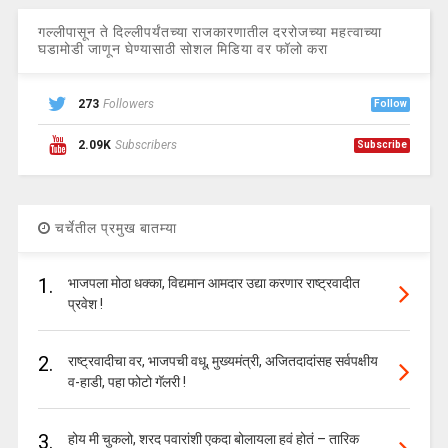
गल्लीपासून ते दिल्लीपर्यंतच्या राजकारणातील दररोजच्या महत्वाच्या
घडामोडी जाणून घेण्यासाठी सोशल मिडिया वर फॉलो करा
273
Followers
Follow
2.09K
Subscribers
Subscribe
चर्चेतील प्रमुख बातम्या
1.
भाजपला मोठा धक्का, विद्यमान आमदार उद्या करणार राष्ट्रवादीत
प्रवेश !
2.
राष्ट्रवादीचा वर, भाजपची वधू, मुख्यमंत्री, अजितदादांसह सर्वपक्षीय
व-हाडी, पहा फोटो गॅलरी !
3.
होय मी चुकलो, शरद पवारांशी एकदा बोलायला हवं होतं – तारिक