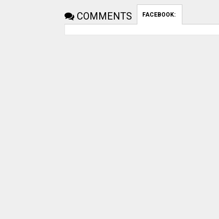
COMMENTS
FACEBOOK:
uday dahale
uday dahale
April 12, 2024
मराठा आरक्षणाच
धाराशिव : निवडणुकीच्या कामात
केल्यानंतर आता 
हलगर्जीपणा; कर्मचारी वर्गात खळबळ
या समाजाच्या आ