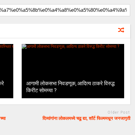
रे
आगामी लोकसभा निवडणूक, आदित्य ठाकरे विरुद्ध
किरीट सोमय्या ?
Older Post
च्या
दिव्यांगांना लोकलमध्ये चढू द्या, शॉर्ट फिल्ममधून जनजागृती