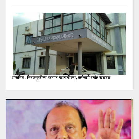
धाराशिव : निवडणुकीच्या कामात हलगर्जीपणा; कर्मचारी वर्गात खळबळ