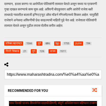
दरम्यान, हल्ला करणा-या आरोपीला पोलिसांनी ताब्यात घेतले असून सध्या या प्रकरणी
गुन्हा दाखल करण्याचे काम सुरू आहे. अश्विनी बोदकुरवार आणि आरोपी राजेश बक्षी
ताथवडे गावातील बालाजी इन्स्टिट्यूट ऑफ मॉडर्न मॅनेजमेंटमध्ये शिकत आहेत. यापूर्वीही
राजेशने अनेकदा अश्विनीची छेड काढल्याची माहिती पुढे येत आहे. राजेशला पोलिसांनी
ताब्यात घेतले असून पुढील तपास पोलीस करीत आहेत.
पश्चिम महाराष्ट्र
पुणे
bjp
pune
1566
686
1755
194
पिंपरी चिंचवड
पुणे
भाजप
21
126
1511
RECOMMENDED FOR YOU