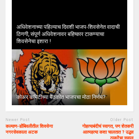
अधिवेशनाच्या पहिल्याच दिवशी भाजप-शिवसेनेत वादाची
ठिणगी, संपूर्ण अधिवेशनावर बहिष्कार टाकण्याचा
शिवसेनेचा इशारा !
कोअर कमिटीच्या बैठकीत भाजपचा मोठा निर्णय?
Newer Post
Older Post
कल्याण-डोंबिवलीतील शिवसेना
गोहत्याबंदीचं स्वागत, पण शेतकरी
नगरसेवकाला अटक
आत्महत्या कशा चालतात ? उद्धव
ठाकरेंचा सवाल