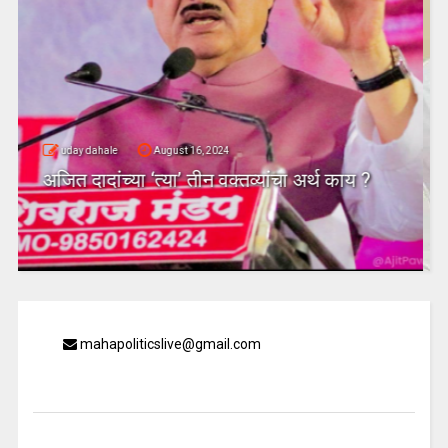
uday dahale
April 18, 2024
धाराशिव : तीस वर्षे सत्ता उपभोगल्यानंतर
जिल्ह्यतील कॉंग्रेसचा दुसरा बडा नेता भाजपच्या
गळाला?
mahapoliticslive@gmail.com