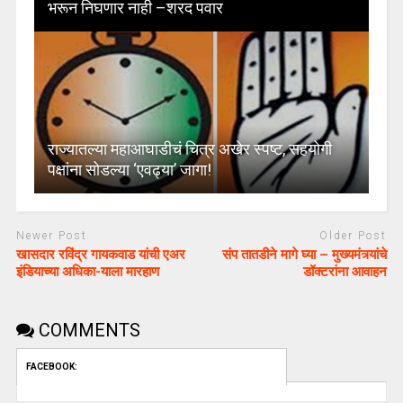
भरून निघणार नाही –शरद पवार
राज्यातल्या महाआघाडीचं चित्र अखेर स्पष्ट, सहयोगी
पक्षांना सोडल्या ‘एवढ्या’ जागा!
Newer Post
Older Post
खासदार रविंद्र गायकवाड यांची एअर
संप तातडीने मागे घ्या – मुख्यमंत्र्यांचे
इंडियाच्या अधिका-याला मारहाण
डॉक्टरांना आवाहन
COMMENTS
FACEBOOK: