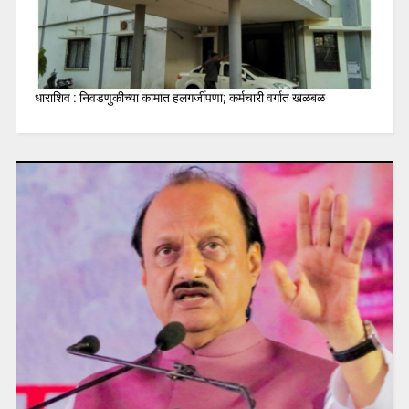
धाराशिव : निवडणुकीच्या कामात हलगर्जीपणा; कर्मचारी वर्गात खळबळ