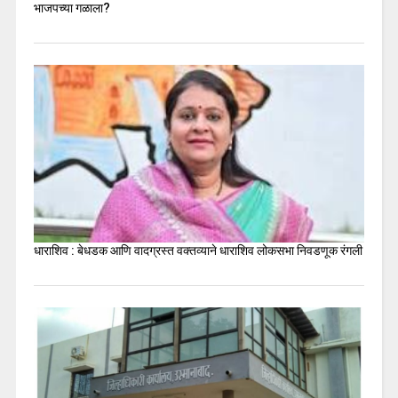
भाजपच्या गळाला?
धाराशिव : बेधडक आणि वादग्रस्त वक्तव्याने धाराशिव लोकसभा निवडणूक रंगली