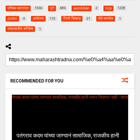
पश्चिम महाराष्ट्र
पुणे
aandolan
ncp
1566
686
2
1228
pcmc
आंदोलन
पिंपरी चिंचवड
मोठे कार्याल
4
115
21
1
राष्ट्रवादीय काँग्रेस
1
RECOMMENDED FOR YOU
पतंगराव कदम यांच्या जाण्यानं सामाजिक, राजकीय हानी