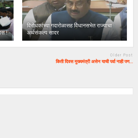
विरोधकांच्या गदारोळासह विधानसभेत राज्याचा
बस !
अर्थसंकल्प सादर
Older Post
किती दिवस मुख्यमंत्री असेन याची पर्वा नाही पण…