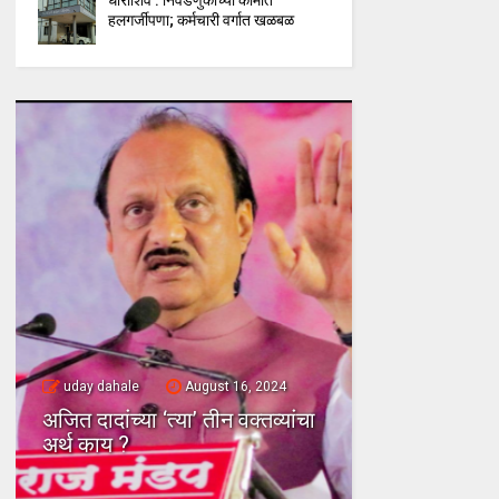
धाराशिव : निवडणुकीच्या कामात
हलगर्जीपणा; कर्मचारी वर्गात खळबळ
uday dahale
April 18, 2024
ale
August 16, 2024
धाराशिव : तीस वर्षे सत्ता
्या ‘त्या’ तीन वक्तव्यांचा
उपभोगल्यानंतर जिल्ह्यतील कॉंग्
?
दुसरा बडा नेता भाजपच्या गळाल