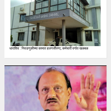
धाराशिव : निवडणुकीच्या कामात हलगर्जीपणा; कर्मचारी वर्गात खळबळ