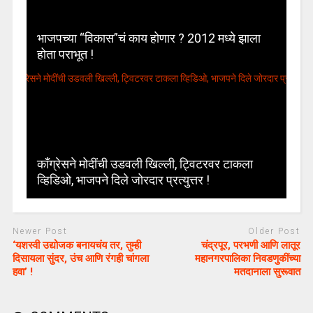
भाजपच्या “विकास”चं काय होणार ? 2012 मध्ये झाला
होता पराभूत !
काँग्रेसने मोदींची उडवली खिल्ली, ट्विटरवर टाकला
व्हिडिओ, भाजपने दिले जोरदार प्रत्युत्तर !
Newer Post
Older Post
‘यशस्वी उद्योजक बनायचंय तर, तुम्ही
चंद्रपूर, परभणी आणि लातूर
दिसायला सुंदर, उंच आणि रंगही चांगला
महानगरपालिका निवडणुकींच्या
हवा’ !
मतदानाला सुरूवात