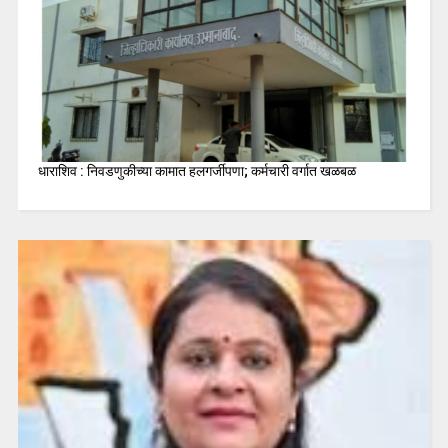
धाराशिव : निवडणुकीच्या कामात हलगर्जीपणा; कर्मचारी वर्गात खळबळ