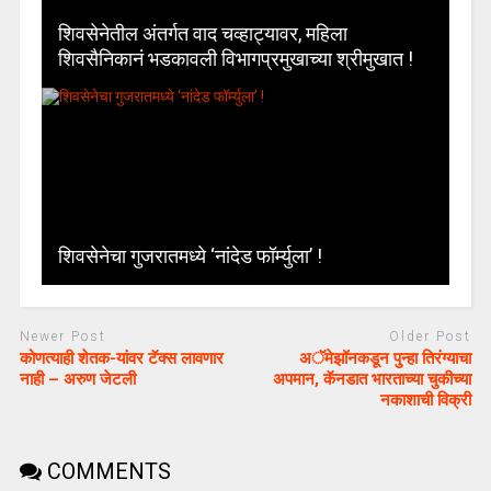
शिवसेनेतील अंतर्गत वाद चव्हाट्यावर, महिला
शिवसैनिकानं भडकावली विभागप्रमुखाच्या श्रीमुखात !
शिवसेनेचा गुजरातमध्ये ‘नांदेड फॉर्म्युला’ !
Newer Post
Older Post
कोणत्याही शेतक-यांवर टॅक्स लावणार
अॅमेझॉनकडून पुन्हा तिरंग्याचा
नाही – अरुण जेटली
अपमान, कॅनडात भारताच्या चुकीच्या
नकाशाची विक्री
COMMENTS