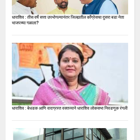
धाराशिव : तीस वर्षे सत्ता उपभोगल्यानंतर जिल्ह्यतील कॉंग्रेसचा दुसरा बडा नेता
भाजपच्या गळाला?
धाराशिव : बेधडक आणि वादग्रस्त वक्तव्याने धाराशिव लोकसभा निवडणूक रंगली