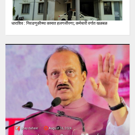
धाराशिव : निवडणुकीच्या कामात हलगर्जीपणा; कर्मचारी वर्गात खळबळ
uday dahale
April 18, 2024
धाराशिव : तीस वर्षे सत्ता उपभोगल्या
जिल्ह्यतील कॉंग्रेसचा दुसरा बडा ने