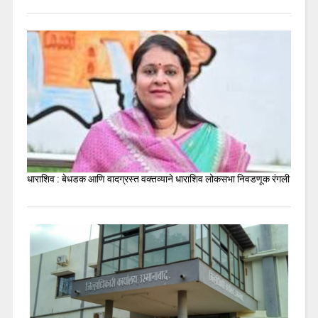
धाराशिव : बेधडक आणि वादग्रस्त वक्तव्याने धाराशिव लोकसभा निवडणूक रंगली