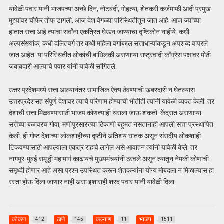
यावेळी पवार यांनी भाजपच्या अच्छे दिन, नोटबंदी, गोहत्या, शेतकरी कर्जमाफी आदी प्रमुख
मुद्द्यांवर चौफेर तोफ डागली. आज देश वेगळ्या परिस्थितीतून जात आहे. आज ज्यांच्या
हातात सत्ता आहे त्यांचा सर्वांना एकत्रित घेऊन जाण्याचा दृष्टिकोन नाहीये. कधी
अल्पसंख्यांक, कधी दलितवर्ग तर कधी महिला वर्गाबद्दल सत्ताधाऱ्यांकडून अपशब्द वापरले
जात आहेत. या परिस्थितीत लोकांची बांधिलकी असणाऱ्या राष्ट्रवादी काँग्रेस पक्षावर मोठी
जबाबदारी आल्याचे पवार यांनी यावेळी सांगितले.
उत्तर प्रदेशमध्ये सत्ता आल्यानंतर सामाजिक ऐक्य ठेवण्याची खबरदारी न घेतल्यास
उत्तरप्रदेशसह संपूर्ण देशावर त्याचे परिणाम होण्याची भीतीही त्यांनी यावेळी व्यक्त केली. तर
देशाची सत्ता मिळवण्यासाठी भाजप कोणत्याही थराला जाऊ शकतो. केंद्रात असणाऱ्या
सत्तेच्या बळावरच गोवा, मणीपूरसारख्या ठिकाणी बहुमत नसतानाही आपली सत्ता प्रस्थापित
केली. ही गोष्ट देशाच्या लोकशाहीच्या दृष्टीने अतिशय घातक असून संसदीय लोकशाही
टिकवण्यासाठी आपल्याला एकत्र राहावे लागेल असे आवाहन त्यांनी यावेळी केले. तर
नागपूर-मुंबई समृद्धी महामार्ग काढायचे मुख्यमंत्र्यांनी ठरवले असून त्यातून नेमकी कोणाची
समृध्दी होणार आहे असा प्रश्न उपस्थित करून शेतकऱ्यांना योग्य मोबदला न मिळाल्यास हा
रस्ता होऊ दिला जाणार नाही असा इशाराही शरद पवार यांनी यावेळी दिला.
कोकण
ठाणे
कल्याण
भाजप
412
145
11
1511