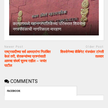
कल्याणमध्ये महानगरपालिकेच्या परिसरात शिवसेना
नगरसेवकाची नागरिकाला मारहाण
Newer Post
Older Post
राष्ट्रवादीच्या सर्व आमदारांना निलंबित
शिवसेनेच्या कॅबिनेट मंत्र्यांवर टांगती
केलं तरी, शेतकऱ्यांच्या प्रश्नांसाठी
तलवार
आमचा संघर्ष सुरुच राहील – जयंत
पाटील
COMMENTS
FACEBOOK: