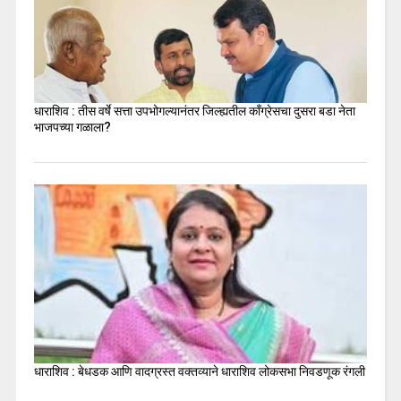
धाराशिव : तीस वर्षे सत्ता उपभोगल्यानंतर जिल्ह्यतील कॉंग्रेसचा दुसरा बडा नेता
भाजपच्या गळाला?
धाराशिव : बेधडक आणि वादग्रस्त वक्तव्याने धाराशिव लोकसभा निवडणूक रंगली