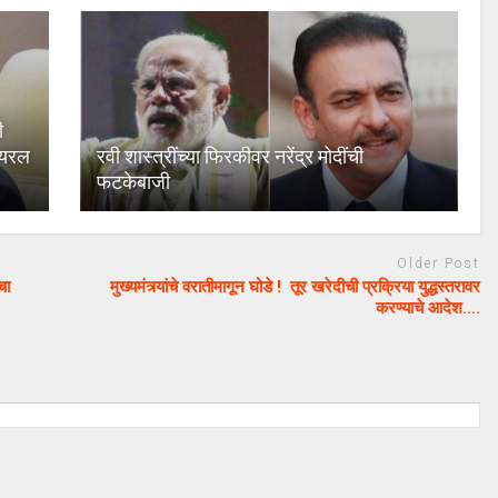
ी
हायरल
रवी शास्त्रींच्या फिरकीवर नरेंद्र मोदींची
फटकेबाजी
Older Post
चा
मुख्यमंत्र्यांचे वरातीमागून घोडे ! तूर खरेदीची प्रक्रिया युद्धस्तरावर
करण्याचे आदेश….