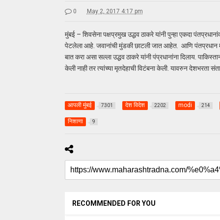
0
May 2, 2017 4:17 pm
मुंबई – शिवसेना पक्षप्रमुख उद्धव ठाकरे यांनी पुन्हा एकदा पंतप्रधा
पेटलेला आहे. जवानांची मुंडकी छाटली जात आहेत. आणि पंतप्रधान
बात करा असा सल्ला उद्धव ठाकरे यांनी पंप्रधानांना दिलाय. पाकिस्त
केली नाही तर त्यांच्या मृतदेहाची विटंबना केली. यावरुन देशभरता सं
आपली मुंबई
देश विदेश
modi
7301
2202
214
निशाणा
9
RECOMMENDED FOR YOU