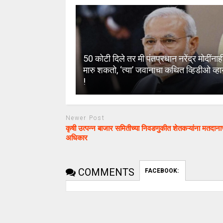
50 कोटी दिले तर मी पंतप्रधान नरेंद्र मोदींनाह
मारु शकतो, ‘त्या’ जवानाचा कथित व्हिडीओ व्
!
Newer Post
कृषी उत्पन्न बाजार समितीच्या निवडणुकीत शेतकऱ्यांना मतदाना
अधिकार
COMMENTS
FACEBOOK: