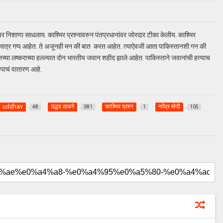
नांवर निशाणा साधलाय. काश्मिर प्रश्नावरुन पंतप्रधानांवर जोरदार टीका केलीय. काश्मिर
 मात्र गप्प आहेत. ते अजूनही मन की बात करत आहेत. त्याऐवजी आता पाकिस्तानशी गन की
ानच्या लष्कराच्या हल्ल्यात दोन भारतीय जवान शहीद झाले आहेत. पाकिस्ताने जवानांची हत्याच
तापाचं वातारण आहे.
uddhav
उद्धव ठाकरे
काश्मिर प्रश्न
नरेंद्र मोदी
48
381
1
105