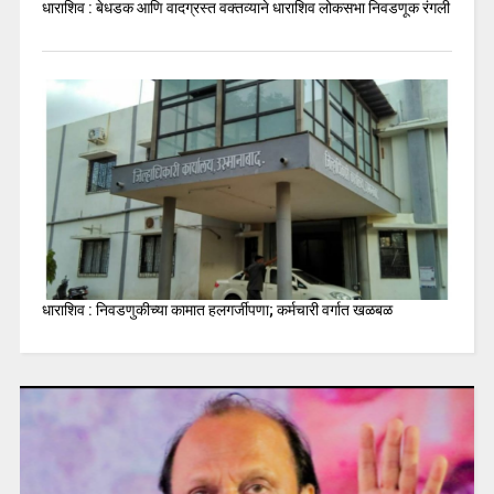
धाराशिव : बेधडक आणि वादग्रस्त वक्तव्याने धाराशिव लोकसभा निवडणूक रंगली
धाराशिव : निवडणुकीच्या कामात हलगर्जीपणा; कर्मचारी वर्गात खळबळ