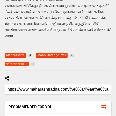
आपल्यावर होत असलेल्या अन्यायाची व्यथा मांडली.
जातपडताळणी समितीकडून होत असलेला अन्याय दूर करावा. जात प्रमाणपत्र सुलभतेने
मिळावे. रक्तनात्यामध्ये जात प्रमाणपत्र व वैधता प्रमाणपत्र का देत नाही. स्थानिक
स्वराज्य संस्थामध्ये आरक्षण दिले जाते, केद्र शासनाकडून येणारा निधी केवळ ठराविक
क्षेत्रातच वापरला जातो, विधानसभेला संपूर्ण महाराष्ट्रातील अनुसूचीत जमातीची
लोकसंख्या धरूनच आरक्षण काढले जाते. मात्र सवलतीचे लाभ केवळ ठराविक क्षेत्रात दिले
जातात.
Maharashtra
Manoj Jarange Patil
4
2
मनोज जारांगे-पाटील
1
RECOMMENDED FOR YOU