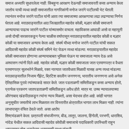
समाज अध्यापि सुधारलेला नाही. किंबहुना आरक्षण देऊनही समाजावरती कसा अन्याय केला
जातोय याची व्यथा काही समाजातील नागरिकांनी मनोज जरांगे पाटीलची भेट घेतली.
त्यानंतर मनोज जरांगे पाटील यांनी आता त्या समाजाच्या आरक्षणाचा लढा लढण्याचा निर्णय
घेतला आहे. मराठवाड्यातील आठ जिल्ह्यातील महादेव कोळी, मल्हार कोळी समाजाने
आन्यायाचा पाढाच जारांगे पाटील यांच्यासमोर वाचला. महाविकास आघाडी असो वा महायुती
असो दोन्ही सरकारकडून गेल्या चाळीस वर्षापासून मराठवाड्यातील महादेव कोळी व मल्हार
कोळी या समाजावर अन्याय केला आहे. संघर्ष यौध्दा मनोज जरांगे-पाटील यांची सकल
आदिवासी महादेव कोळी संघर्ष समिने भेट घेऊन व्यथा मांडल्या. मराठवाड्यातील महादेव
कोळी समाजावर होणाऱ्या आन्यायाबाबत भुमिका घेऊन या समाजाला न्याय देऊ असे
अश्वासन त्यांनी दिले आहे. महादेव कोळी, मल्हार कोळी समाजाला जात प्रमाणपत्र व वैधता
प्रमाणपत्र सुलभतेने मिळावे, रक्त नात्यात जातवैधता मिळावी यासह अन्य व्यथा मांडल्या.
मराठवाड्यातील निजाम गॕझेट, ब्रिटिश कालीन जनगणना, भारातीय जनगणना असे अनेक
ऐतिहासिक पुरावे त्यांच्याकडे सादर केले. जात पडताळणी समितीकडून कसा अन्याय होतो,
प्रत्येक प्रकरण जातपडताळणी समितीकडून अवैध होते. मात्र मा. उच्च न्यायालयाच्या
औरंगाबाद खंडपीठाकडून त्यांना न्याय मिळतो, असा भेदभाव होत आहे. कांही भागात
अनुसूचीत जमातीचे लाभ मिळतात तर विस्तारीत क्षेत्रातील भागात लाभ मिळत नाही. त्यांना
लाभापासून वंचित ठेवले जाते. असा आरोप
शिष्टमंडळाने केला. छत्रपती संभाजीनगर, बीड, लातूर, जालना, हिंगोली, परभणी, धाराशिव,
नांदेड येथील सकल आदिवासी महादेव कोवीळी समाजाचे पदाधिकारी उपस्थिती राहून