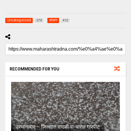
Uncategorized
कोकण
270
412
RECOMMENDED FOR YOU
उस्मानाबाद – जिल्ह्यात वादळी वा-यासह गारपीट