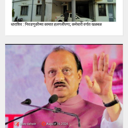
धाराशिव : निवडणुकीच्या कामात हलगर्जीपणा; कर्मचारी वर्गात खळबळ
uday dahale
August 16, 2024