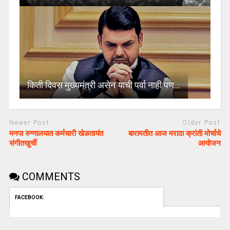
किती दिवस मुख्यमंत्री असेन याची पर्वा नाही पण…
Newer Post
Older Post
मनपा रुग्णालयात कर्मचारी खेळतायंत
बारामतीत आज मराठा क्रांती मोर्चाचे
संगीतखुर्ची
आयोजन
COMMENTS
FACEBOOK: