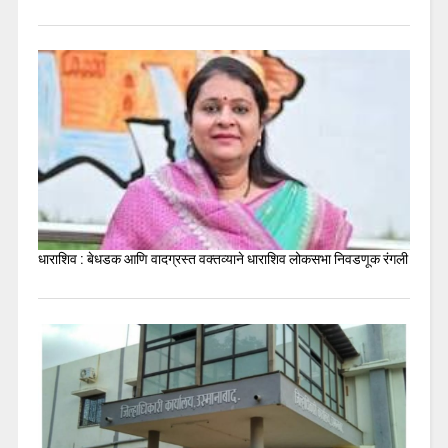
धाराशिव : बेधडक आणि वादग्रस्त वक्तव्याने धाराशिव लोकसभा निवडणूक रंगली