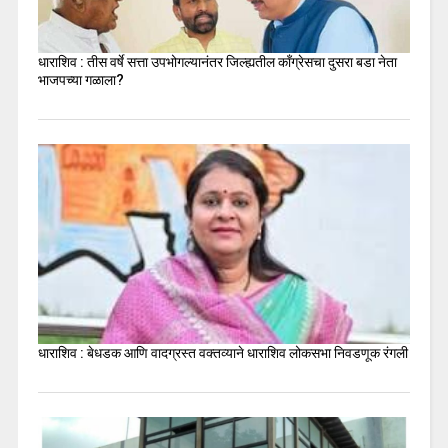
धाराशिव : तीस वर्षे सत्ता उपभोगल्यानंतर जिल्ह्यतील कॉंग्रेसचा दुसरा बडा नेता
भाजपच्या गळाला?
धाराशिव : बेधडक आणि वादग्रस्त वक्तव्याने धाराशिव लोकसभा निवडणूक रंगली