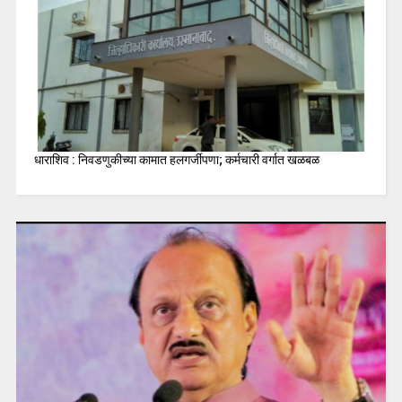
धाराशिव : निवडणुकीच्या कामात हलगर्जीपणा; कर्मचारी वर्गात खळबळ