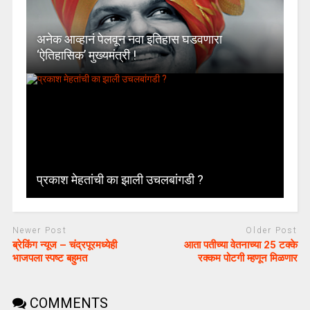
अनेक आव्हानं पेलवून नवा इतिहास घडवणारा
‘ऐतिहासिक’ मुख्यमंत्री !
प्रकाश मेहतांची का झाली उचलबांगडी ?
Newer Post
Older Post
ब्रेकिंग न्यूज – चंद्रपूरमध्येही
आता पतीच्या वेतनाच्या 25 टक्के
भाजपला स्पष्ट बहुमत
रक्कम पोटगी म्हणून मिळणार
COMMENTS