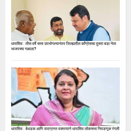
धाराशिव : तीस वर्षे सत्ता उपभोगल्यानंतर जिल्ह्यतील कॉंग्रेसचा दुसरा बडा नेता
भाजपच्या गळाला?
धाराशिव : बेधडक आणि वादग्रस्त वक्तव्याने धाराशिव लोकसभा निवडणूक रंगली