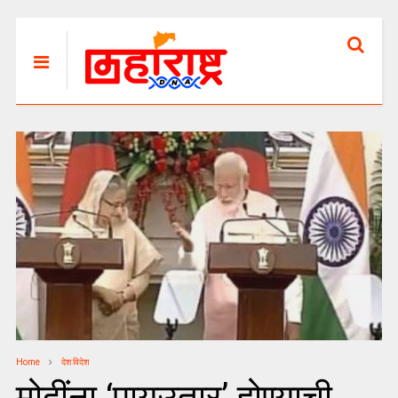
Home
देश विदेश
मोदींना ‘पायउतार’ होण्याची