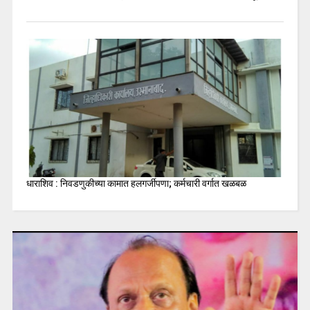
धाराशिव : निवडणुकीच्या कामात हलगर्जीपणा; कर्मचारी वर्गात खळबळ