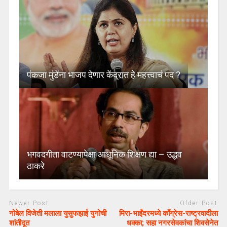
पंकजा मुंडेंना भाजप देणार केंद्रात हे महत्त्वाचं पद ?
भगवदगीता वाटण्यापेक्षा आधूनिक शिक्षण द्या – उद्धव
ठाकरे
Newer Post
Older Post
नोबेल विजेती मलाला युसुफझाई युनोची
मिरा-भाईंदरमध्ये काँग्रेस-राष्ट्रवादीला
शांतीदूत
धक्का; सहा नगरसेवकांचा शिवसेनेत