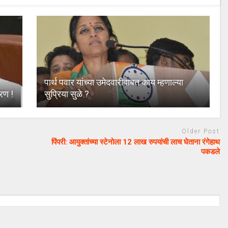
पार्थ पवार यांच्या उमेदवारीबाबत काय म्हणाल्या
करण !
सुप्रिया सुळे ?
Older Post
पिंपरी: आयुक्‍तांच्या स्टेनोला 12 लाख रुपयांची लाच घेताना रंगेहाथ
पकडले