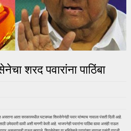
ेनेचा शरद पवारांना पाठिंबा
 होत असतना आता सरकारमधील घटकपक्ष शिवसेनेनंही पवार यांच्याच नावाला पंसती दिली आहे.
ठी उमेदवारी द्यावी अशी मागणी केली आहे. भाजपनेही पवारांना पाठिंबा द्यावा असंही राऊत
ेदवार असल्याचही राऊत म्हणाले. शिवसेनेच्या या भूमिकेमुळे पवारांच्या नावाला पसंती वाढली