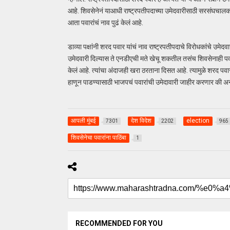
आहे. शिवसेनेनं याआधी राष्ट्रपतीपदाच्या उमेदवारीसाठी सरसंघचालक 
आता पवारांचं नाव पुढं केलं आहे.
डाव्या पक्षांनी शरद पवार यांचं नाव राष्ट्रपतीपदाचे विरोधकांचे उमेदवार
उमेदवारी दिल्यास ते एनडीएची मते खेचू शकतील तसंच शिवसेनाही पवारांना
केलं आहे. त्यांचा अंदाजही खरा ठरताना दिसत आहे. त्यामुळे शरद प
हाणून पाडण्यासाठी भाजपचं पवारांची उमेदावारी जाहीर करणार की अन
आपली मुंबई
देश विदेश
election
7301
2202
965
शिवसेनेचा पवारांना पाठिंबा
1
RECOMMENDED FOR YOU