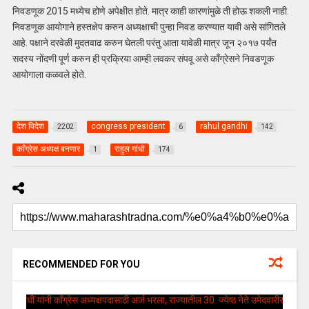
निवडणूक 2015 मध्येच होणे अपेक्षीत होते. मात्र काही कारणांमुळे ती होऊ शकली नाही.
निवडणूक आयोगाने हस्तक्षेप करुन अध्यक्षाची पुन्हा निवड करण्यात यावी असे सांगितले
आहे. पक्षाने दरवेळी मुदतवाढ करुन घेतली परंतु आता यावेळी मात्र जून २०१७ पर्यंत
सदस्य नोंदणी पूर्ण करुन ही प्रक्रिया आम्ही लवकर संपवू असे काँग्रेसने निवडणूक
आयोगाला कळवले होते.
देश विदेश
congress president
rahul gandhi
2202
6
142
काँग्रेस अध्यक्ष बनणार
राहुल गांधी
1
174
RECOMMENDED FOR YOU