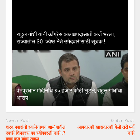
राहुल गांधीं यांनी काँग्रेस अध्यक्षपदासाठी अर्ज भरला,
राज्यातील 30 ज्येष्ठ नेते उमेदवारीसाठी सूचक !
पंतप्रधान मोदींनीच ३० हजार कोटी लुटले, राहुल गांधींचा
आरोप!
Newer Post
Older Post
शरद पवारांनी स्वामिनाथन आयोगातील
आमदारकी खासदारकी गेली तरी पर्वा
एकही शिफारस का स्वीकारली नाही..?
नाही
बच्चू कडू यांचा सवाल