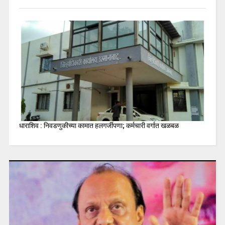
धाराशिव : निवडणुकीच्या कामात हलगर्जीपणा; कर्मचारी वर्गात खळबळ