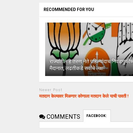
RECOMMENDED FOR YOU
राज्यातील हे तरुण नेते पहिल्यांदाच निवडणुकीच्
मैदानात, लढतीकडे सर्वांचे लक्ष!
Newer Post
मतदान केल्यावर मिळणार कोणाला मतदान केले याची पावती !
COMMENTS
FACEBOOK: