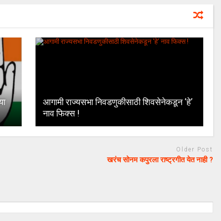
या
आगामी राज्यसभा निवडणुकीसाठी शिवसेनेकडून ‘हे’
नाव फिक्स !
Older Post
खरंच सोनम कपुरला राष्ट्रगीत येत नाही ?