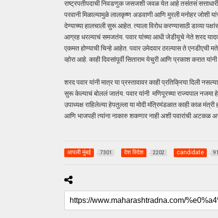
राष्ट्रपतीपदाची निवडणुक जसजशी जवळ येत आहे तसंतसं सत्ताधा
परवानी मिळाल्यामुळे लालकृष्ण अडवाणी आणि मुरली मनोहर जोशी या
देण्याच्या हालचाली सुरू आहेत. त्याला विरोध करण्यासाठी डाव्या पक्षां
आग्रह धरल्याचं समजतंय. पवार यांच्या आधी जेडीयूचे नेते शरद यादव या
एकमत होण्याची चिन्हे आहेत. पवार उमेदवार ठरल्यास ते एनडीएची मते
व्होरा आहे. काही दिवसांपूर्वी सिताराम येचुरी आणि प्रकाश करात यांन
शरद पवार यांनी मात्र या प्रस्तावावर काही प्रतिक्रिया दिली नसल्य
सुरू केल्याचं बोललं जातंय. पवार यांनी मणिपूरच्या राज्यपाल नजमा हेप
उपाध्यक्ष राहिलेल्या हेपतुल्ला या मोदी मंत्रिमंडळात काही काळ मंत्र
आणि भाजपही त्यांना नाकारु शकणार नाही अशी पवारांची अटकळ अस
आपली मुंबई
देश विदेश
candidate
7301
2202
9