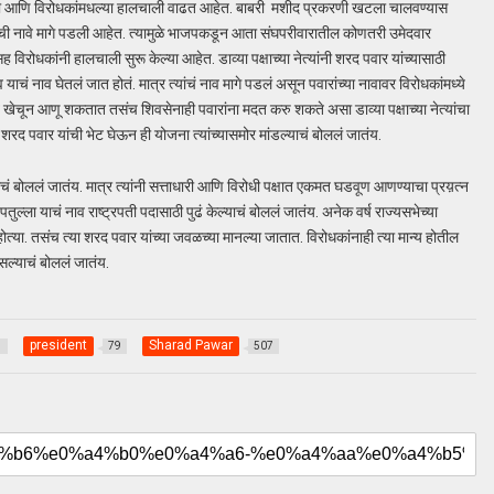
री आणि विरोधकांमधल्या हालचाली वाढत आहेत. बाबरी मशीद प्रकरणी खटला चालवण्यास
ंची नावे मागे पडली आहेत. त्यामुळे भाजपकडून आता संघपरीवारातील कोणतरी उमेदवार
सह विरोधकांनी हालचाली सुरू केल्या आहेत. डाव्या पक्षाच्या नेत्यांनी शरद पवार यांच्यासाठी
चं नाव घेतलं जात होतं. मात्र त्यांचं नाव मागे पडलं असून पवारांच्या नावावर विरोधकांमध्ये
 खेचून आणू शकतात तसंच शिवसेनाही पवारांना मदत करु शकते असा डाव्या पक्षाच्या नेत्यांचा
ी शरद पवार यांची भेट घेऊन ही योजना त्यांच्यासमोर मांडल्याचं बोललं जातंय.
ाचं बोललं जातंय. मात्र त्यांनी सत्ताधारी आणि विरोधी पक्षात एकमत घडवूण आणण्याचा प्रय़त्न
तुल्ला याचं नाव राष्ट्रपती पदासाठी पुढं केल्याचं बोललं जातंय. अनेक वर्ष राज्यसभेच्या
ी होत्या. तसंच त्या शरद पवार यांच्या जवळच्या मानल्या जातात. विरोधकांनाही त्या मान्य होतील
ल्याचं बोललं जातंय.
president
Sharad Pawar
1
79
507