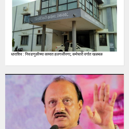
धाराशिव : निवडणुकीच्या कामात हलगर्जीपणा; कर्मचारी वर्गात खळबळ