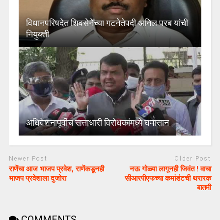
विधानपरिषदेत शिवसेनेच्या गटनेतेपदी अनिल परब यांची
नियुक्ती
अधिवेशनापूर्वीच सत्ताधारी विरोधकांमध्ये घमासान
Newer Post
Older Post
राणेंचा आज भाजप प्रवेश, राणेंकडूनही
नऊ गोळ्या लागूनही जिवंत ! वाचा
भाजप प्रवेशाला दुजोरा
सीआरपीएफच्या कमांडंटची थरारक
बातमी
COMMENTS