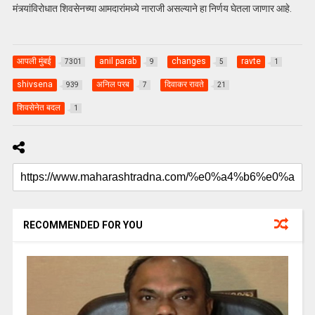
मंत्र्यांविरोधात शिवसेनच्या आमदारांमध्ये नाराजी असल्याने हा निर्णय घेतला जाणार आहे.
आपली मुंबई
anil parab
changes
ravte
7301
9
5
1
shivsena
अनिल परब
दिवाकर रावते
939
7
21
शिवसेनेत बदल
1
RECOMMENDED FOR YOU