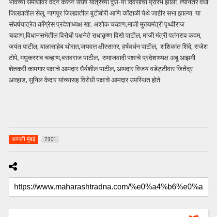
भावेंच्या समाधीवर वंदन करून संघर्ष यात्रेच्या दुस-या दिवसाचा प्रारंभ झाला. त्यानंतर वर्धा
जिल्ह्यातील सेलू, नागपूर जिल्ह्यातील बुटीबोरी आणि कोंढाळी येथे जाहीर सभा झाल्या. या
संघर्षयात्रेत काँग्रेस प्रदेशाध्यक्ष खा. अशोक चव्हाण,माजी मुख्यमंत्री पृथ्वीराज
चव्हाण,विधानसभेतील विरोधी पक्षनेते राधाकृष्ण विखे पाटील, माजी मंत्री पतंगराव कदम,
जयंत पाटील, बाळासाहेब थोरात,जयदत्त क्षीरसागर, हर्षवर्धन पाटील, शशिकांत शिंदे, राजेश
टोपे, मधुकरराव चव्हाण,बसवराज पाटील, समाजवादी पक्षाचे प्रदेशाध्यक्ष अबू आझमी.
शेतकरी कामगार पक्षाचे आमदार धैर्यशील पाटील, आमदार विजय वडेट्टीवार जितेंद्र
आव्हाड, सुनिल केदार यांच्यासह विरोधी पक्षाचे आमदार उपस्थित होते.
आपली मुंबई
7301