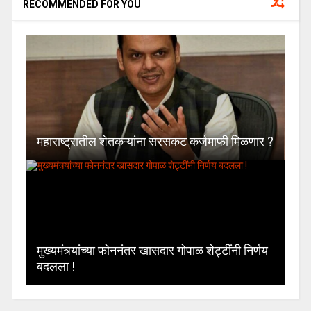
RECOMMENDED FOR YOU
महाराष्ट्रातील शेतकऱ्यांना सरसकट कर्जमाफी मिळणार ?
मुख्यमंत्र्यांच्या फोननंतर खासदार गोपाळ शेट्टींनी निर्णय
बदलला !