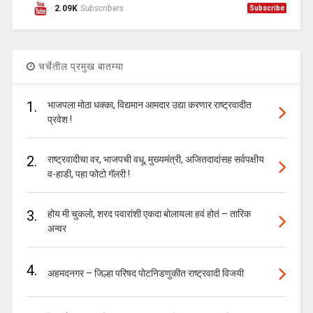
2.09K
Subscribers
Subscribe
चर्चेतील प्रमुख बातम्या
1.
भाजपला मोठा धक्का, विद्यमान आमदार उद्या करणार राष्ट्रवादीत
प्रवेश !
2.
राष्ट्रवादीचा वर, भाजपची वधू, मुख्यमंत्री, अजितदादांसह सर्वपक्षीय
व-हाडी, पहा फोटो गॅलरी !
3.
होय मी चुकलो, शरद पवारांशी एकदा बोलायला हवं होतं – तारिक
अन्वर
4.
अहमदनगर – जिल्हा परिषद पोटनिडणुकीत राष्ट्रवादी विजयी