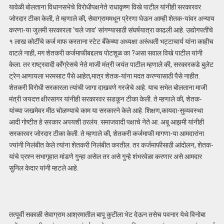
यावेळी बोलताना विधानसभेचे विरोधीपक्षनेते राधाकृष्ण विखे पाटील यांनीही सरकारवर
जोरदार टीका केली, ते म्हणाले की, सेवाग्राममधून प्रेरणा घेऊन आम्ही शेतक-यांवर अन्याय
करणा-या जुलमी सरकारला ‘चले जाव’ सांगण्यासाठी संघर्षयात्रा काढली आहे. उद्योगपतींचे
१ लाख कोटींचे कर्ज माफ करताना स्टेट बँकेच्या अध्यक्षा अरूंधती भट्टाचार्य यांना काहीच
वाटले नाही, मग शेतकरी कर्जमाफीबद्दलच पोटशूळ का ?असा सवाल विखे पाटील यांनी
केला. तर राष्ट्रवादी काँग्रेसचे नेते माजी मंत्री जयंत पाटील म्हणाले की, सरकारकडे बुलेट
ट्रेन आणायला भरमसाट पैसे आहेत,मात्र शेतक-यांना मदत करण्यासाठी पैसे नाहीत.
शेतकरी विरोधी सरकारला त्यांची जागा दाखवणे गरजेचे आहे. याच सभेत बोलताना माजी
मंत्री जयदत्त क्षीरसागर यांनीही सरकारवर सडकून टीका केली. ते म्हणाले की, शेतक-
यांच्या जखमेवर मीठ चोळण्याचे काम या सरकारने केले आहे. शिक्षण,कायदा-सुव्यवस्था
आदी गोष्टीत हे सरकार अपयशी ठरलंय. समाजवादी पक्षाचे नेते आ. अबू आझमी यांनीही
सरकारवर जोरदार टीका केली. ते म्हणाले की, शेतकरी कर्जमाफी मागणा-या आमदारांना
ज्यांनी निलंबीत केले त्यांना शेतकरी निलंबीत करतील. तर कर्जमाफीसाठी आंदोलन, शेतक-
यांचे प्रश्न सभागृहात मांडणे गुन्हा असेल तर असे गुन्हे शंभरवेळा करणार असे आमदार
सुनिल केदार यांनी म्हटले आहे.
तत्पूर्वी सकाळी सेवाग्राम आश्रमातील बापू कुटीला भेट देऊन तसेच पवनार येथे विनोबा