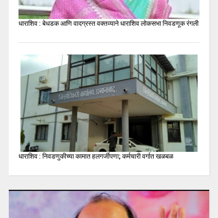
धाराशिव : बेधडक आणि वादग्रस्त वक्तव्याने धाराशिव लोकसभा निवडणूक रंगली
धाराशिव : निवडणुकीच्या कामात हलगर्जीपणा; कर्मचारी वर्गात खळबळ