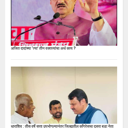
अजित दादांच्या ‘त्या’ तीन वक्तव्यांचा अर्थ काय ?
धाराशिव : तीस वर्षे सत्ता उपभोगल्यानंतर जिल्ह्यतील कॉंग्रेसचा दुसरा बडा नेता