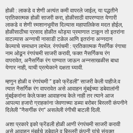
होळी : लाकडे व शेणी अत्यंत कमी वापरले जाईल, या पद्धतीने
प्रतिकात्मक होळी साजरी करा, होळीसाठी वापरण्यात येणारी
लाकडे व शेणी स्मशानभूमीस दिल्यास महापालिकेस मदत होईल,
होळीसाठीचा प्रसाद होळीत थोड्या प्रमाणात टाकून तो इतरांना
वाटल्यास अन्नाची नासाडी टळेल आणि इतरांना अन्नदान
केल्याचे समाधान लाभेल. रंगपंचमी : प्रतिकात्मक नैसर्गिक रंगाचा
नाम ओढून रंगपंचमी साजरी करावी, फक्त नैसर्गिकच रंग
वापरावेत, अनैसर्गिक रंग पाण्यात जाऊन अन्नसाखळीस बाधा
येणार नाही, याची प्रत्येकाने दक्षता घ्यावी.
म्हणुन होळी व रंगपंचमी ” इको फ्रेंडली” साजरी केली पाहीजे.व
त्यात नैसर्गिक रंग वापरावेत असे आवाहन मुंबईच्या डबेवालांनी
मुंबईकरांना केले.फक्त आवाहनच केले नाही तर त्याने आज
आपल्या हजारो ग्राहकांना जेवणाच्या डब्या बरोबर बिस्लरी कंपनीने
दिलेली “नैसर्गीक रंग” असलेली रंगीची बाटली दिली.
अशा प्रकारे इको फ्रेंडली होळी आणी रंगपंचमी साजरी करावी
असे आवाहन मुंबईचे डबेवाले व बिस्लरी कंपनी यांचे संयुक्त