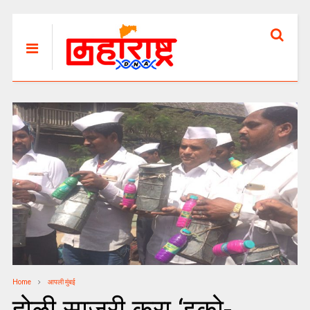
Home
आपली मुंबई
होळी साजरी करा ‘इको-