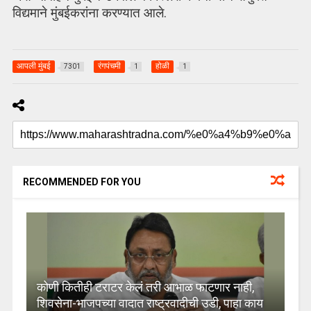
विद्यमाने मुंबईकरांना करण्यात आले.
आपली मुंबई
रंगपंचमी
होळी
7301
1
1
RECOMMENDED FOR YOU
कोणी कितीही टराटर केलं तरी आभाळ फाटणार नाही,
शिवसेना-भाजपच्या वादात राष्ट्रवादीची उडी, पाहा काय