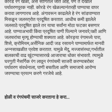
कोरडे रंग खेळा, असे सांगितले जात आहे, पण ते देखील
पर्यावरणपूरक नाही. कोरडे रंग खेळल्यानंतरही पाण्याचा वापर
करावा लागणारच आहे. अंगावरून काढलेले हे रंग सांडपाण्यात
मिसळून जलस्त्रोत प्रदूषित करतात. आधीच कमी झालेले
जलसाठे प्रदूषित झाले तर याचा सर्वांना मोठा फटका बसणार
आहे. पाण्याअभावी किंवा प्रदूषित पाणी पिल्याने जनावरे,पक्षी आणि
जलचरांचा मृत्यू होण्याची शक्यता आहे. कोरड्या रंगामध्ये पारा,
शिसे, क्रोमियम,अर्सेनिक आदी जड रसायने पाण्यामार्फत मानवी
अन्नसाखळीत प्रवेश करतात. यामुळे मेंदू, मज्जासंस्था,गर्भातील
बालकाची वाढ खुंटण्यासारखे आजाराचा धोका संभावतो. त्यामुळे
घरगुती नैसर्गिक रंग लावून रंगपंचमी साजरी करण्याबरोबर
पर्यावरण संवर्धनाला, पाणी बचतीला आणि समाजाचे आरोग्य
जपण्याचा प्रयत्न करणे गरजेचे आहे.
होळी व रंगपंचमी साजरे करताना हे करा…