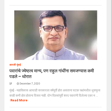
आपली मुंबई
पवारांचे ज्येष्ठत्व मान्य, पण राहुल गांधींना समजण्यास कमी
पडले – थोरात
December 7, 2020
मुंबई - महाविकास आघाडी सरकारला वर्षपूर्ती होत असताना घटक पक्षांमधील धुसफूस
काही कमी होत होताना दिसत नाही. दोन दिवसांपूर्वी शरद पवारांनी दिलेल्या एका म ...
Read More