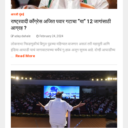
आपली मुंबई
राष्ट्रवादी काँग्रेस अजित पवार गटाचा “या” 12 जागांसाठी
आग्रह ?
uday dahale
February 24, 2024
लोकसभा निवडणुकीचं बिगुल पुढच्या महिन्यात वाजणार असलं तरी महायुती आणि
इंडिया आघाडी याचं जागावाटपाच्या चर्चेचं गु-हाळ अजून सुरूच आहे. दोन्ही आघाडींच्य
...
Read More