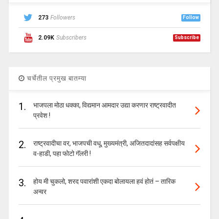
273
Followers
Follow
2.09K
Subscribers
Subscribe
चर्चेतील प्रमुख बातम्या
1.
भाजपला मोठा धक्का, विद्यमान आमदार उद्या करणार राष्ट्रवादीत
प्रवेश !
2.
राष्ट्रवादीचा वर, भाजपची वधू, मुख्यमंत्री, अजितदादांसह सर्वपक्षीय
व-हाडी, पहा फोटो गॅलरी !
3.
होय मी चुकलो, शरद पवारांशी एकदा बोलायला हवं होतं – तारिक
अन्वर