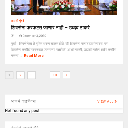
आपली मुंबई
शिवसेना फरफटत जाणार नाही – उध्दव ठाकरे
December 3, 2020
मुंबई - शिवसेनेला ते गृहित धरुन चालत होते. की शिवसेना फरफटत येणारच. पण
शिवसेना कधीही फरफटत जाण्याऱ्या पक्षापैकी आधी नव्हती, उद्याही नसेल आणि कधीच
नसणा ...
Read More
…
1
2
3
10
आजचे वाढदिवस
VIEW ALL
Not found any post