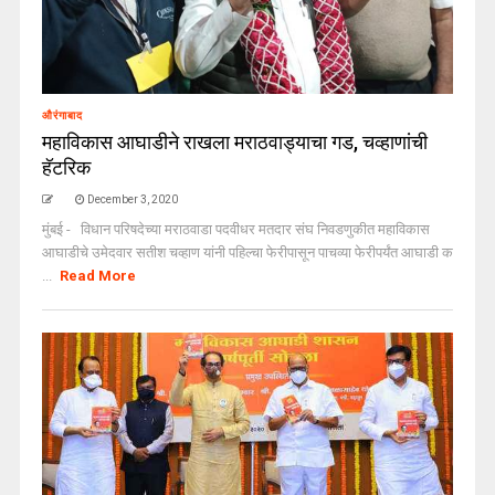
औरंगाबाद
महाविकास आघाडीने राखला मराठवाड्याचा गड, चव्हाणांची
हॅटरिक
December 3, 2020
मुंबई - विधान परिषदेच्या मराठवाडा पदवीधर मतदार संघ निवडणुकीत महाविकास
आघाडीचे उमेदवार सतीश चव्हाण यांनी पहिल्चा फेरीपासून पाचव्या फेरीपर्यंत आघाडी क
...
Read More