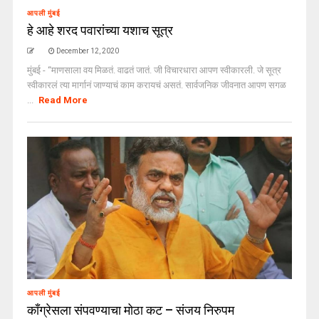
आपली मुंबई
हे आहे शरद पवारांच्या यशाच सूत्र
December 12, 2020
मुंबई - “माणसाला वय मिळतं. वाढतं जातं. जी विचारधारा आपण स्वीकारली. जे सूत्र
स्वीकारलं त्या मार्गानं जाण्याचं काम करायचं असतं. सार्वजनिक जीवनात आपण सगळ
...
Read More
आपली मुंबई
काँग्रेसला संपवण्याचा मोठा कट – संजय निरुपम