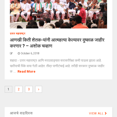
उत्तर महाराष्ट्र
आणखी किती शेतक-यांनी आत्महत्या केल्यावर दुष्काळ जाहीर
करणार ? – अशोक चव्हाण
October 6, 2018
शहादा - उत्तर महाराष्ट्र आणि मराठवाड्यात सरासरीपेक्षा कमी पाऊस झाला आहे.
खरीपाची पिके वाया गेली आहेत. तीव्र पाणीटंचाई आहे. तरीही सरकार दुष्काळ जाहीर
क ...
Read More
1
2
3
आजचे वाढदिवस
VIEW ALL