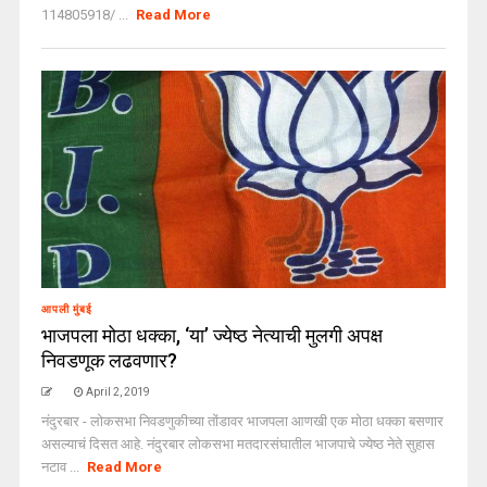
114805918/ ...
Read More
आपली मुंबई
भाजपला मोठा धक्का, ‘या’ ज्येष्ठ नेत्याची मुलगी अपक्ष
निवडणूक लढवणार?
April 2, 2019
नंदुरबार - लोकसभा निवडणुकीच्या तोंडावर भाजपला आणखी एक मोठा धक्का बसणार
असल्याचं दिसत आहे. नंदुरबार लोकसभा मतदारसंघातील भाजपाचे ज्येष्ठ नेते सुहास
नटाव ...
Read More