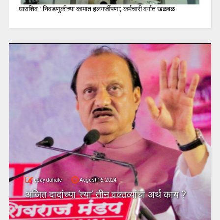
धाराशिव : निवडणुकीच्या कामात हलगर्जीपणा; कर्मचारी वर्गात खळबळ
uday dahale
August 16, 2024
अजित दादांच्या ‘त्या’ तीन वक्तव्यांचा अर्थ काय ?