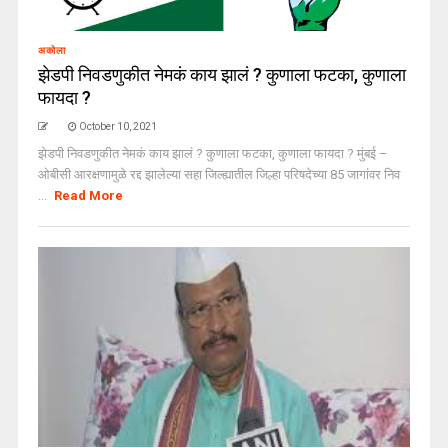
अकोला
झेडपी निवडणुकीत नेमकं काय झालं ? कुणाला फटका, कुणाला
फायदा ?
October 10, 2021
झेडपी निवडणुकीत नेमकं काय झालं ? कुणाला फटका, कुणाला फायदा ? मुंबई –
ओबीसी आरक्षणामुळे रद्द झालेल्या सहा जिल्ह्यातील जिल्हा परिषदेच्या 85 जागांवर निव
...
Read More