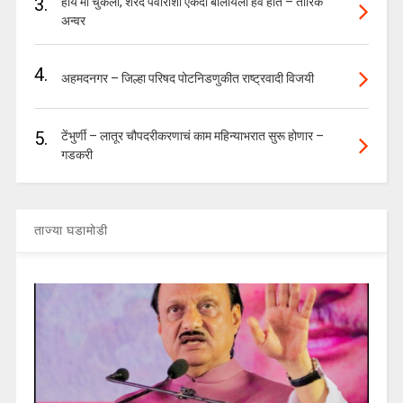
3.
होय मी चुकलो, शरद पवारांशी एकदा बोलायला हवं होतं – तारिक
अन्वर
4.
अहमदनगर – जिल्हा परिषद पोटनिडणुकीत राष्ट्रवादी विजयी
5.
टेंभुर्णी – लातूर चौपदरीकरणाचं काम महिन्याभरात सुरू होणार –
गडकरी
ताज्या घडामोडी