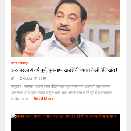
उत्तर महाराष्ट्र
सरकारला 4 वर्ष पूर्ण, एकनाथ खडसेंनी व्यक्त केली ‘ही’ खंत !
October 31, 2018
नंदूरबार - एकनाथ खडसे याना मंत्रिमंडळातून वगळण्यात आल्याची सल कायम
असल्याचं आज पुन्हा एकदा दिसून आलं आहे. सरकारला 4 वर्ष पूर्ण होत असताना
त्यावेळी शपथ ...
Read More