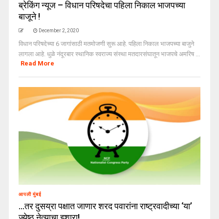
ब्रेकिंग न्यूज – विधान परिषदेचा पहिला निकाल भाजपच्या
बाजूने !
December 2, 2020
विधान परिषदेच्या 6 जागांसाठी मतमोजणी सुरू आहे. पहिला निकाल भाजपच्या बाजुने
लागला आहे. धुळे नंदूरबार स्थानिक स्वराज्य संस्था मतदारसंघातून भाजपचे अमरिष ...
Read More
आपली मुंबई
…तर दुसय्रा पक्षात जाणार शरद पवारांना राष्ट्रवादीच्या ‘या’
ज्येष्ठ नेत्याचा इशारा!