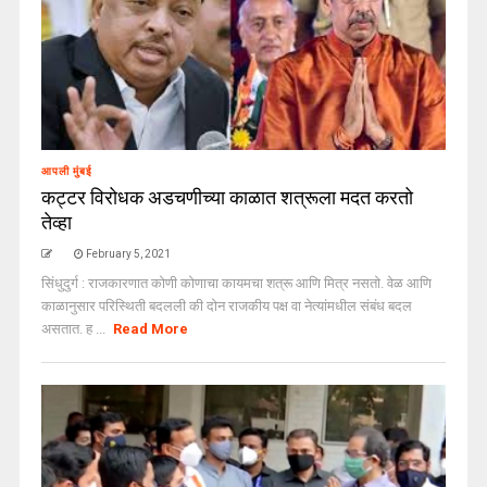
आपली मुंबई
कट्टर विरोधक अडचणीच्या काळात शत्रूला मदत करतो
तेव्हा
February 5, 2021
सिंधुदुर्ग : राजकारणात कोणी कोणाचा कायमचा शत्रू आणि मित्र नसतो. वेळ आणि
काळानुसार परिस्थिती बदलली की दोन राजकीय पक्ष वा नेत्यांमधील संबंध बदल
असतात. ह ...
Read More