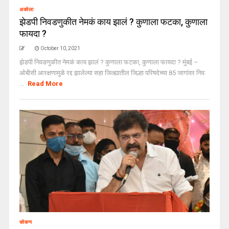
अकोला
झेडपी निवडणुकीत नेमकं काय झालं ? कुणाला फटका, कुणाला
फायदा ?
October 10, 2021
झेडपी निवडणुकीत नेमकं काय झालं ? कुणाला फटका, कुणाला फायदा ? मुंबई –
ओबीसी आरक्षणामुळे रद्द झालेल्या सहा जिल्ह्यातील जिल्हा परिषदेच्या 85 जागांवर निव
...
Read More
कोकण