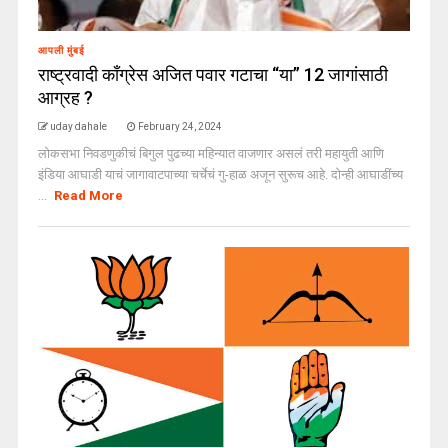
आपली मुंबई
राष्ट्रवादी काँग्रेस अजित पवार गटाचा “या” 12 जागांसाठी
आग्रह ?
uday dahale
February 24, 2024
लोकसभा निवडणुकीचं बिगुल पुढच्या महिन्यात वाजणार असलं तरी महायुती आणि
इंडिया आघाडी याचं जागावाटपाच्या चर्चेचं गु-हाळ अजून सुरूच आहे. दोन्ही आघाडींच्य
...
Read More