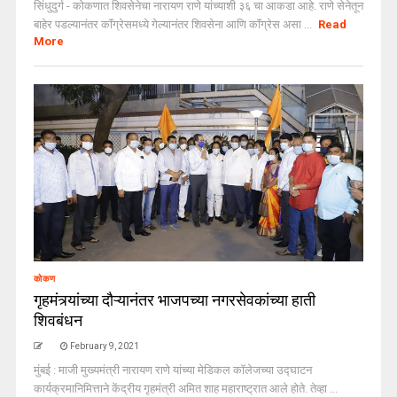
सिंधुदुर्ग - कोकणात शिवसेनेचा नारायण राणे यांच्याशी ३६ चा आकडा आहे. राणे सेनेतून
बाहेर पडल्यानंतर काॅंग्रेसमध्ये गेल्यानंतर शिवसेना आणि काॅंग्रेस असा ...
Read
More
कोकण
गृहमंत्र्यांच्या दौऱ्यानंतर भाजपच्या नगरसेवकांच्या हाती
शिवबंधन
February 9, 2021
मुंबई : माजी मुख्यमंत्री नारायण राणे यांच्या मेडिकल काॅलेजच्या उद्घाटन
कार्यक्रमानिमित्ताने केंद्रीय गृहमंत्री अमित शाह महाराष्ट्रात आले होते. तेव्हा ...