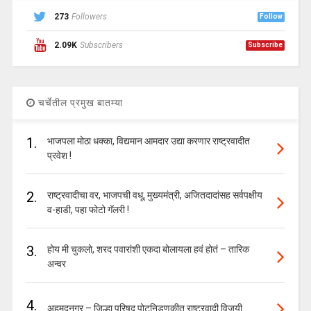
273
Followers
Follow
2.09K
Subscribers
Subscribe
चर्चेतील प्रमुख बातम्या
1.
भाजपला मोठा धक्का, विद्यमान आमदार उद्या करणार राष्ट्रवादीत
प्रवेश !
2.
राष्ट्रवादीचा वर, भाजपची वधू, मुख्यमंत्री, अजितदादांसह सर्वपक्षीय
व-हाडी, पहा फोटो गॅलरी !
3.
होय मी चुकलो, शरद पवारांशी एकदा बोलायला हवं होतं – तारिक
अन्वर
4.
अहमदनगर – जिल्हा परिषद पोटनिडणुकीत राष्ट्रवादी विजयी