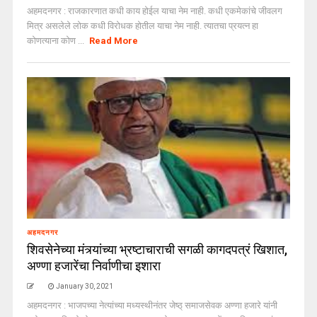
अहमदनगर : राजकारणात कधी काय होईल याचा नेम नाही. कधी एकमेकांचे जीवलग
मित्र असलेले लोक कधी विरोधक होतील याचा नेम नाही. त्यातचा प्रयत्न हा
कोणत्याना कोण ...
Read More
अहमदनगर
शिवसेनेच्या मंत्र्यांच्या भ्रष्टाचाराची सगळी कागदपत्रं खिशात,
अण्णा हजारेंचा निर्वाणीचा इशारा
January 30, 2021
अहमदनगर : भाजपच्या नेत्यांच्या मध्यस्थीनंतर जेष्ठ् समाजसेवक अण्णा हजारे यांनी