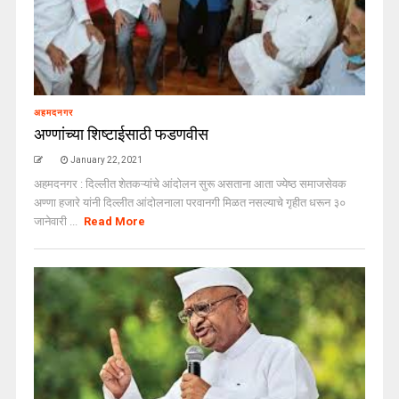
अहमदनगर
अण्णांच्या शिष्टाईसाठी फडणवीस
January 22, 2021
अहमदनगर : दिल्लीत शेतकऱ्यांचे आंदोलन सुरू असताना आता ज्येष्ठ समाजसेवक
अण्णा हजारे यांनी दिल्लीत आंदोलनाला परवानगी मिळत नसल्याचे गृहीत धरून ३०
जानेवारी ...
Read More