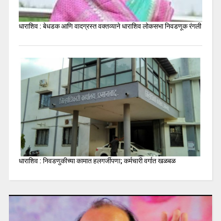
धाराशिव : बेधडक आणि वादग्रस्त वक्तव्याने धाराशिव लोकसभा निवडणूक रंगली
धाराशिव : निवडणुकीच्या कामात हलगर्जीपणा; कर्मचारी वर्गात खळबळ