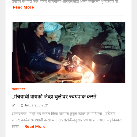
उपोषण स्थगित केले. यावर सामनाच्या आग्रलेखात अण्णा हजारेंच्या भूमिकावर शं ...
Read More
अहमदनगर
..मंत्र्याची बायको जेव्हा चुलीवर स्वयंपाक करते
January 30, 2021
अहमदनगर : मंत्री पद म्हटलं किंवा मंत्र्याचं कुटुंब म्हटलं की मोठेपणा… बडेजाव…
सगळा कार्यक्रम अगदी कसा थाटात प्रोटोकॅलनुसार पण या सगळ्याला महाविकास
आघा ...
Read More