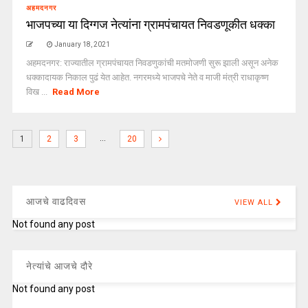
अहमदनगर
भाजपच्या या दिग्गज नेत्यांना ग्रामपंचायत निवडणूकीत धक्का
January 18, 2021
अहमदनगर: राज्यातील ग्रामपंचायत निवडणुकांची मतमोजणी सुरू झाली असून अनेक
धक्कादायक निकाल पुढं येत आहेत. नगरमध्ये भाजपचे नेते व माजी मंत्री राधाकृष्ण
विख ...
Read More
…
1
2
3
20
आजचे वाढदिवस
VIEW ALL
Not found any post
नेत्यांचे आजचे दौरे
Not found any post