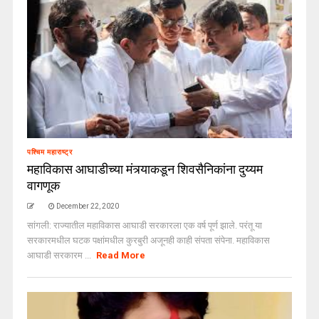
पश्चिम महाराष्ट्र
महाविकास आघाडीच्या मंत्र्याकडून शिवसैनिकांना दुय्यम
वागणूक
December 22, 2020
सांगली: राज्यातील महाविकास आघाडी सरकारला एक वर्ष पूर्ण झाले. परंतू या
सरकारमधील घटक पक्षांमधील कुरबुरी अजूनही काही संपता संपेना. महाविकास
आघाडी सरकारम ...
Read More