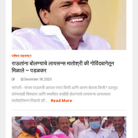
पश्चिम महाराष्ट्र
राऊतांना बोलण्याचे लायसन्स मातोश्री की गोविंदबागेतून
मिळाले – पडळकर
December 18, 2020
सांगली - संजय राऊतजी आपला पगार किती आणि आपण बोलता किती? उठसुठ
कोणत्याही विषयावर आणि व्यक्तीवर काहीही बोलण्याचे लायसन्स आपल्याला
मातोश्रीवरुन मिळाले की ...
Read More