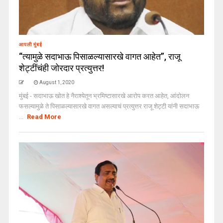
आपली मुंबई
“त्यामुळे सदाभाऊ पिसाळल्यासारखे वागत आहेत”, राजू
शेट्टींचंही जोरदार प्रत्युत्तर!
August 1, 2020
मुंबई - सदाभाऊ खोत हे नैराश्येतून भ्रमिष्टासारखे आरोप करत आहेत, आंदोलन
फसल्यामुळे ते पिसाळल्यासारखे वागत असल्याचं प्रत्युत्तर राजू शेट्टी यांनी सदाभाऊ
...
Read More