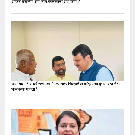
अजित दादांच्या ‘त्या’ तीन वक्तव्यांचा अर्थ काय ?
धाराशिव : तीस वर्षे सत्ता उपभोगल्यानंतर जिल्ह्यतील कॉंग्रेसचा दुसरा बडा नेता
भाजपच्या गळाला?