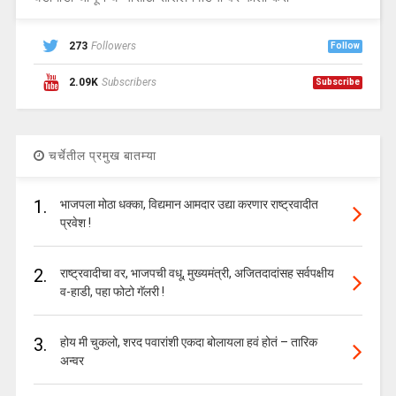
273
Followers
Follow
2.09K
Subscribers
Subscribe
चर्चेतील प्रमुख बातम्या
1.
भाजपला मोठा धक्का, विद्यमान आमदार उद्या करणार राष्ट्रवादीत
प्रवेश !
2.
राष्ट्रवादीचा वर, भाजपची वधू, मुख्यमंत्री, अजितदादांसह सर्वपक्षीय
व-हाडी, पहा फोटो गॅलरी !
3.
होय मी चुकलो, शरद पवारांशी एकदा बोलायला हवं होतं – तारिक
अन्वर