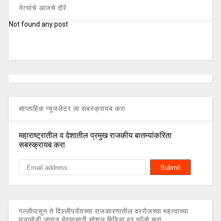
नेत्यांचे आजचे दौरे
Not found any post
साप्ताहिक न्यूजलेटर ला सबस्क्रायब करा
महाराष्ट्रातील व देशातील प्रमुख राजकीय बातम्यांकरिता
सबस्क्रायब करा
गल्लीपासून ते दिल्लीपर्यंतच्या राजकारणातील दररोजच्या महत्वाच्या
घडामोडी जाणून घेण्यासाठी सोशल मिडिया वर फॉलो करा