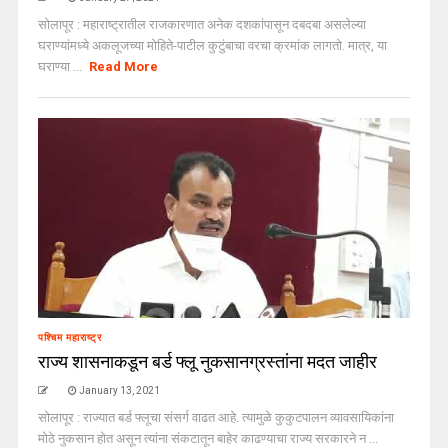
सोलापूर : महाराष्ट्रातील राजकारणात अनेक दशकांपासून दबदबा असलेल्या
घराण्यांमध्ये अकलूजच्या मोहिते-पाटील कुटुंबाचा वरचा क्रमांक लागतो. मात्र, या
घराण्या ...
Read More
पश्चिम महाराष्ट्र
राज्य शासनाकडून बर्ड फ्लू नुकसानग्रस्तांना मदत जाहीर
January 13, 2021
सोलापूर : राज्यात बर्ड फ्लूचा संसर्ग वाढत आहे. त्यामुळे कुकुटपालन व्यावसायिकांना
मोठे नुकसान होत असून त्यांना संकटातून बाहेर काढण्याचा राज्य सरकारने न ...