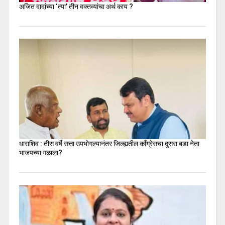
अजित दादांच्या ‘त्या’ तीन वक्तव्यांचा अर्थ काय ?
धाराशिव : तीस वर्षे सत्ता उपभोगल्यानंतर जिल्ह्यतील कॉंग्रेसचा दुसरा बडा नेता
भाजपच्या गळाला?