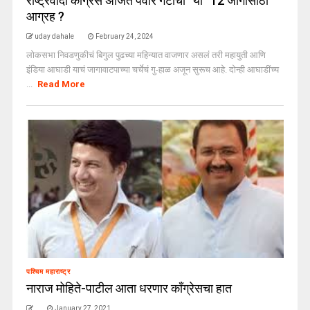
राष्ट्रवादी काँग्रेस अजित पवार गटाचा “या” 12 जागांसाठी
आग्रह ?
uday dahale
February 24, 2024
लोकसभा निवडणुकीचं बिगुल पुढच्या महिन्यात वाजणार असलं तरी महायुती आणि
इंडिया आघाडी याचं जागावाटपाच्या चर्चेचं गु-हाळ अजून सुरूच आहे. दोन्ही आघाडींच्य
...
Read More
पश्चिम महाराष्ट्र
नाराज मोहिते-पाटील आता धरणार काँग्रेसचा हात
January 27, 2021