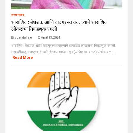
उस्मानाबाद
धाराशिव : बेधडक आणि वादग्रस्त वक्तव्याने धाराशिव
लोकसभा निवडणूक रंगली
uday dahale
April 13, 2024
धाराशिव : बेधडक आणि वादग्रस्त वक्तव्याने धाराशिव लोकसभा निवडणूक रंगली.
महायुतीकडून राष्ट्रवादी काँग्रेसच्या माध्यमातून (अजित पवार गट) अर्चना राणा ...
Read More