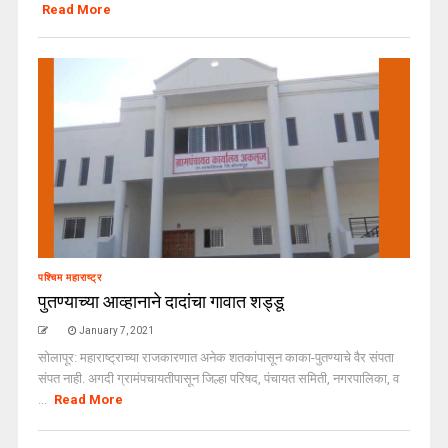
Read More
पश्चिम महाराष्ट्र
पुतण्याच्या आव्हानाने दादांचा गावात शड्डू
January 7, 2021
सोलापूर: महाराष्ट्राच्या राजकारणात अनेक शतकांपासून काका-पुतण्याचे वैर संपता
संपत नाही. अगदी ग्रामंपचायतीपासून जिल्हा परिषद, पंचायत समिती, नगरपालिका, व
...
Read More