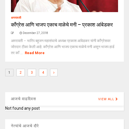
अमरावती
काँग्रेस आणि भाजप एकाच माळेचे मनी – प्रकाश आंबेडकर
December 27, 2018
अमरावती – भारिप बहूजन महासंघाचे अध्यक्ष प्रकाश आंबेडकर यांनी काँग्रेसवर
जोरदार टीका केली आहे. काँग्रेस आणि भाजप एकाच माळेचे मनी असून भाजप हार्ड
तर काँ ...
Read More
1
2
3
4
आजचे वाढदिवस
VIEW ALL
Not found any post
नेत्यांचे आजचे दौरे