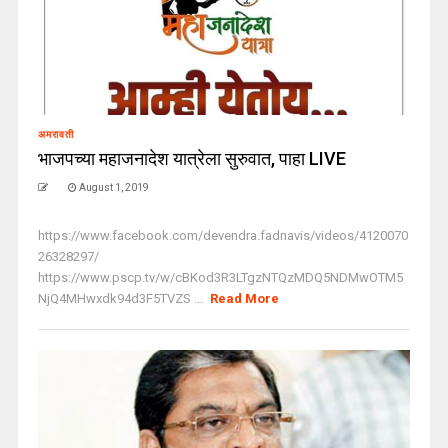
अमरावती
भाजपच्या महाजनादेश यात्रेला सुरुवात, पाहा LIVE
August 1, 2019
https://www.facebook.com/devendra.fadnavis/videos/4120070
26328297/
https://www.pscp.tv/w/cBKod3R3LTgzNTQzMDQ5NDMwOTM5
NjQ4MHwxdk94d3F5TVZS ...
Read More