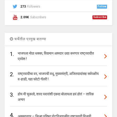
273
Followers
Follow
2.09K
Subscribers
Subscribe
चर्चेतील प्रमुख बातम्या
1.
भाजपला मोठा धक्का, विद्यमान आमदार उद्या करणार राष्ट्रवादीत
प्रवेश !
2.
राष्ट्रवादीचा वर, भाजपची वधू, मुख्यमंत्री, अजितदादांसह सर्वपक्षीय
व-हाडी, पहा फोटो गॅलरी !
3.
होय मी चुकलो, शरद पवारांशी एकदा बोलायला हवं होतं – तारिक
अन्वर
4.
अहमदनगर – जिल्हा परिषद पोटनिडणुकीत राष्ट्रवादी विजयी