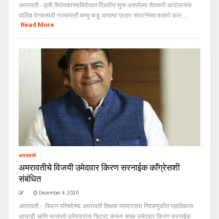
अमरावती - कृषी विधेयकाच्याविरोधात दिल्लीत सुरू असलेल्या शेतकरी आंदोलनास
पाठिंबा देण्यासाठी राज्यमंत्री बच्चू कडू आपल्या प्रहार संघटनेच्या हजारो कार् ...
Read More
अमरावती
अमरावतीचे विजयी उमेदवार किरण सरनाईक काॅंग्रेसशी
संबंधित
December 4, 2020
अमरावती - विधान परिषदेच्या अमरावती शिक्षक मतदारसंघ निवडणुकीत महाविकास
आघाडी आणि भाजपचे उमेदवारांना चिटपट करून अपक्ष उमेदवार किरण सरनाईक