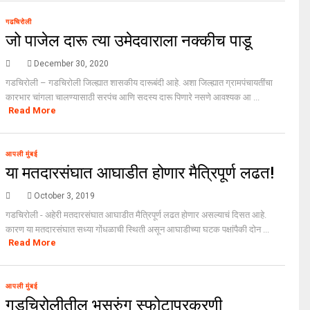
गढचिरोली
जो पाजेल दारू त्या उमेदवाराला नक्कीच पाडू
December 30, 2020
गडचिरोली – गडचिरोली जिल्ह्यात शासकीय दारूबंदी आहे. अशा जिल्ह्यात ग्रामपंचायतींचा
कारभार चांगला चालण्यासाठी सरपंच आणि सदस्य दारू पिणारे नसणे आवश्यक आ ...
Read More
आपली मुंबई
या मतदारसंघात आघाडीत होणार मैत्रिपूर्ण लढत!
October 3, 2019
गडचिरोली - अहेरी मतदारसंघात आघाडीत मैत्रिपूर्ण लढत होणार असल्याचं दिसत आहे.
कारण या मतदारसंघात सध्या गोंधळाची स्थिती असून आघाडीच्या घटक पक्षांपैकी दोन ...
Read More
आपली मुंबई
गडचिरोलीतील भूसुरुंग स्फोटाप्रकरणी