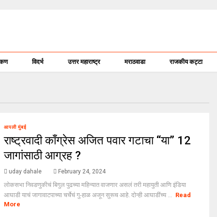
ोकण
विदर्भ
उत्तर महाराष्ट्र
मराठवाडा
राजकीय कट्टा
आपली मुंबई
राष्ट्रवादी काँग्रेस अजित पवार गटाचा “या” 12
जागांसाठी आग्रह ?
uday dahale
February 24, 2024
लोकसभा निवडणुकीचं बिगुल पुढच्या महिन्यात वाजणार असलं तरी महायुती आणि इंडिया
आघाडी याचं जागावाटपाच्या चर्चेचं गु-हाळ अजून सुरूच आहे. दोन्ही आघाडींच्य ...
Read
More