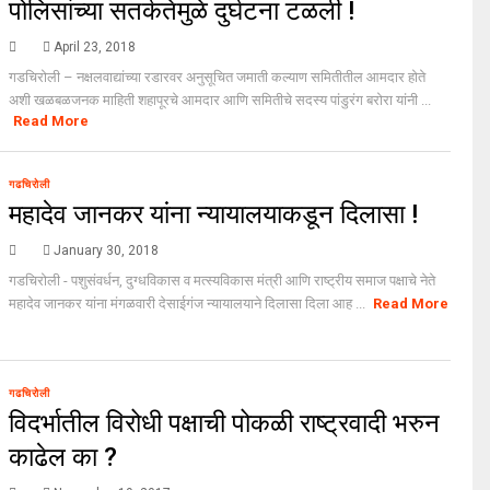
पोलिसांच्या सतर्कतेमुळे दुर्घटना टळली !
April 23, 2018
गडचिरोली – नक्षलवाद्यांच्या रडारवर अनुसूचित जमाती कल्याण समितीतील आमदार होते
अशी खळबळजनक माहिती शहापूरचे आमदार आणि समितीचे सदस्य पांडुरंग बरोरा यांनी ...
Read More
गढचिरोली
महादेव जानकर यांना न्यायालयाकडून दिलासा !
January 30, 2018
गडचिरोली - पशुसंवर्धन, दुग्धविकास व मत्स्यविकास मंत्री आणि राष्ट्रीय समाज पक्षाचे नेते
महादेव जानकर यांना मंगळवारी देसाईगंज न्यायालयाने दिलासा दिला आह ...
Read More
गढचिरोली
विदर्भातील विरोधी पक्षाची पोकळी राष्ट्रवादी भरुन
काढेल का ?