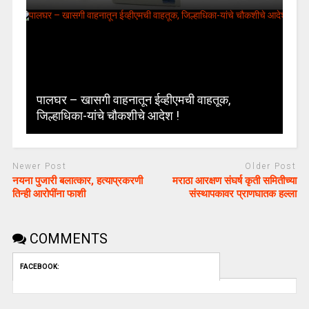
पालघर – खासगी वाहनातून ईव्हीएमची वाहतूक,
जिल्हाधिका-यांचे चौकशीचे आदेश !
Newer Post
Older Post
नयना पुजारी बलात्कार, हत्याप्रकरणी
मराठा आरक्षण संघर्ष कृती समितीच्या
तिन्ही आरोपींना फाशी
संस्थापकावर प्राणघातक हल्ला
COMMENTS
FACEBOOK: