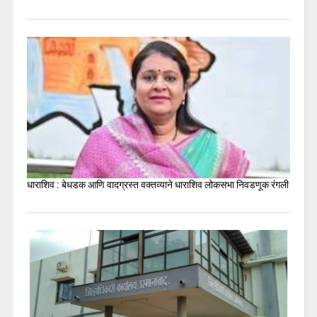
धाराशिव : बेधडक आणि वादग्रस्त वक्तव्याने धाराशिव लोकसभा निवडणूक रंगली