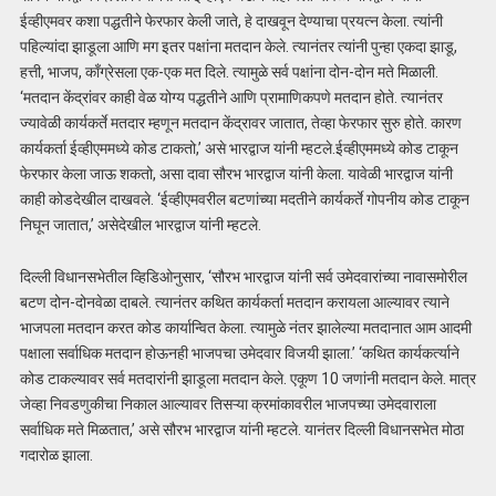
ईव्हीएमवर कशा पद्धतीने फेरफार केली जाते, हे दाखवून देण्याचा प्रयत्न केला. त्यांनी
पहिल्यांदा झाडूला आणि मग इतर पक्षांना मतदान केले. त्यानंतर त्यांनी पुन्हा एकदा झाडू,
हत्ती, भाजप, काँग्रेसला एक-एक मत दिले. त्यामुळे सर्व पक्षांना दोन-दोन मते मिळाली.
‘मतदान केंद्रांवर काही वेळ योग्य पद्धतीने आणि प्रामाणिकपणे मतदान होते. त्यानंतर
ज्यावेळी कार्यकर्ते मतदार म्हणून मतदान केंद्रावर जातात, तेव्हा फेरफार सुरु होते. कारण
कार्यकर्ता ईव्हीएममध्ये कोड टाकतो,’ असे भारद्वाज यांनी म्हटले.ईव्हीएममध्ये कोड टाकून
फेरफार केला जाऊ शकतो, असा दावा सौरभ भारद्वाज यांनी केला. यावेळी भारद्वाज यांनी
काही कोडदेखील दाखवले. ‘ईव्हीएमवरील बटणांच्या मदतीने कार्यकर्ते गोपनीय कोड टाकून
निघून जातात,’ असेदेखील भारद्वाज यांनी म्हटले.
दिल्ली विधानसभेतील व्हिडिओनुसार, ‘सौरभ भारद्वाज यांनी सर्व उमेदवारांच्या नावासमोरील
बटण दोन-दोनवेळा दाबले. त्यानंतर कथित कार्यकर्ता मतदान करायला आल्यावर त्याने
भाजपला मतदान करत कोड कार्यान्वित केला. त्यामुळे नंतर झालेल्या मतदानात आम आदमी
पक्षाला सर्वाधिक मतदान होऊनही भाजपचा उमेदवार विजयी झाला.’ ‘कथित कार्यकर्त्याने
कोड टाकल्यावर सर्व मतदारांनी झाडूला मतदान केले. एकूण 10 जणांनी मतदान केले. मात्र
जेव्हा निवडणुकीचा निकाल आल्यावर तिसऱ्या क्रमांकावरील भाजपच्या उमेदवाराला
सर्वाधिक मते मिळतात,’ असे सौरभ भारद्वाज यांनी म्हटले. यानंतर दिल्ली विधानसभेत मोठा
गदारोळ झाला.