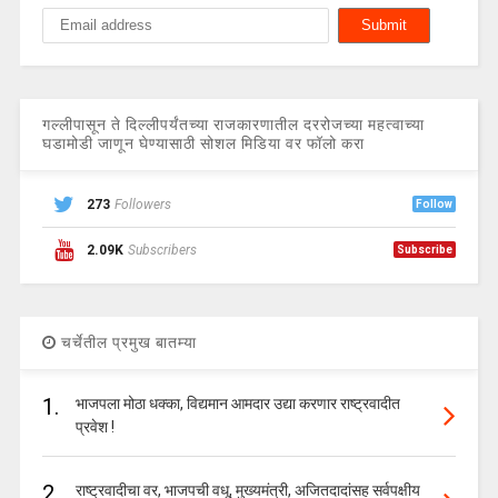
गल्लीपासून ते दिल्लीपर्यंतच्या राजकारणातील दररोजच्या महत्वाच्या
घडामोडी जाणून घेण्यासाठी सोशल मिडिया वर फॉलो करा
273
Followers
Follow
2.09K
Subscribers
Subscribe
चर्चेतील प्रमुख बातम्या
1.
भाजपला मोठा धक्का, विद्यमान आमदार उद्या करणार राष्ट्रवादीत
प्रवेश !
2.
राष्ट्रवादीचा वर, भाजपची वधू, मुख्यमंत्री, अजितदादांसह सर्वपक्षीय