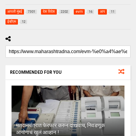
आपली मुंबई
देश विदेश
evm
आप
7301
2202
16
11
ईव्हीएम
12
RECOMMENDED FOR YOU
मतदानयंत्रात फेरफार करुन दाखवाच, निवडणूक
आयोगाचं खुलं आव्हान !