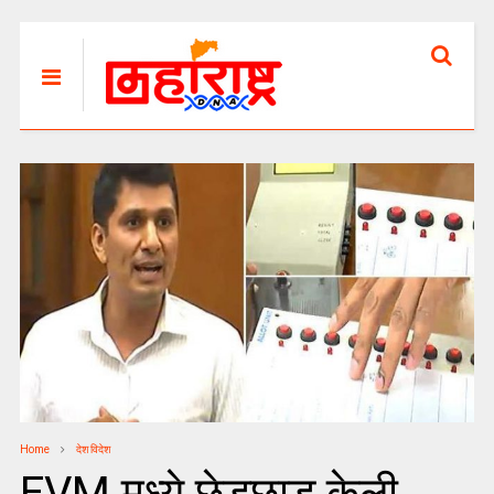
Home
देश विदेश
EVM मध्ये छेडछाड केली